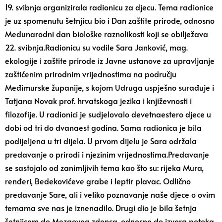
19. svibnja organizirala radionicu za djecu. Tema radionice
je uz spomenutu šetnjicu bio i Dan zaštite prirode, odnosno
Međunarodni dan biološke raznolikosti koji se obilježava
22. svibnja.Radionicu su vodile Sara Janković, mag.
ekologije i zaštite prirode iz Javne ustanove za upravljanje
zaštićenim prirodnim vrijednostima na području
Međimurske županije, s kojom Udruga uspješno surađuje i
Tatjana Novak prof. hrvatskoga jezika i književnosti i
filozofije. U radionici je sudjelovalo devetnaestero djece u
dobi od tri do dvanaest godina. Sama radionica je bila
podijeljena u tri dijela. U prvom dijelu je Sara održala
predavanje o prirodi i njezinim vrijednostima.Predavanje
se sastojalo od zanimljivih tema kao što su: rijeka Mura,
renđeri, Bedekovićeve grabe i leptir plavac. Odlično
predavanje Sare, ali i veliko poznavanje naše djece o ovim
temama sve nas je iznenadilo. Drugi dio je bila šetnja
šetnjicom do Mezgovog zdenca, odnosno do izvora potoka