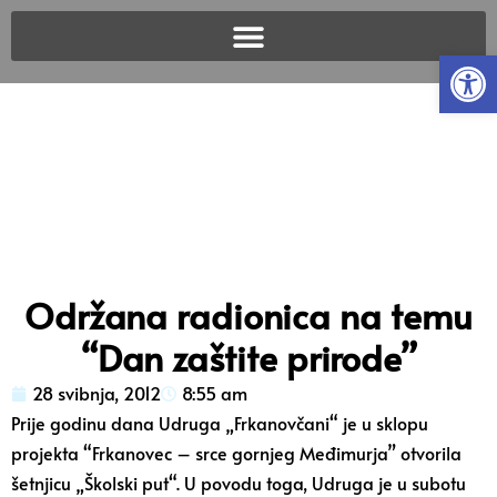
Open
Održana radionica na temu
“Dan zaštite prirode”
28 svibnja, 2012
8:55 am
Prije godinu dana Udruga „Frkanovčani“ je u sklopu
projekta “Frkanovec – srce gornjeg Međimurja” otvorila
šetnjicu „Školski put“. U povodu toga, Udruga je u subotu