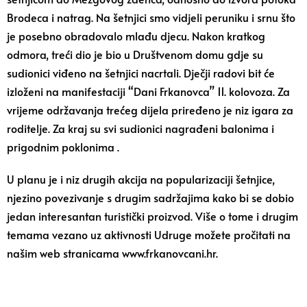
Brodeca i natrag. Na šetnjici smo vidjeli peruniku i srnu što
je posebno obradovalo mlađu djecu. Nakon kratkog
odmora, treći dio je bio u Društvenom domu gdje su
sudionici viđeno na šetnjici nacrtali. Dječji radovi bit će
izloženi na manifestaciji “Dani Frkanovca” 11. kolovoza. Za
vrijeme održavanja trećeg dijela priređeno je niz igara za
roditelje. Za kraj su svi sudionici nagrađeni balonima i
prigodnim poklonima .
U planu je i niz drugih akcija na popularizaciji šetnjice,
njezino povezivanje s drugim sadržajima kako bi se dobio
jedan interesantan turistički proizvod. Više o tome i drugim
temama vezano uz aktivnosti Udruge možete pročitati na
našim web stranicama
www.frkanovcani.hr
.