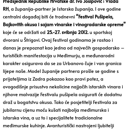
Predsjednik Republike Hrvatske dr. Ivo Josipović
i
Vlada
RH
, a županija-partner je Istarska županija. I ove godine
centralni događaj biti će trodnevni
“Festival Pušipela,
Bajkovitih okusa i sajam vinarske i vinogradarske opreme”
koje će se održati od
25.-27. svibnja 2012.
u sportskoj
dvorani u Štrigovi. Ovaj Festival godinama je rastao i
danas je prepoznat kao jedna od najvećih gospodarsko –
turističkih manifestacija u Međimurju, a međunarodni
karakter osigurava da se za Urbanovo čuje i van granica
lijepe naše. Model županije partnera prošle se godine s
prijateljima iz Zadra pokazao kao pravi potez, a
ovogodišnje prisustvo nekolicine najjačih istarskih vinara i
njihove malvazije Festivalu pušipela osigurati će dodatnu
draž u bogatstvu okusa. Tako će posjetitelji Festivala za
jubilarnu cijenu moću kušati najbolja međimurska i
istarska vina, a uz to i specijalitete tradicionalne
međimurske kuhinje. Avanturistički nastrojeni ljubitelji