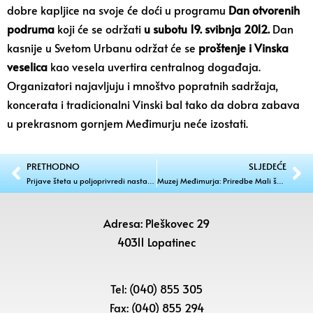
dobre kapljice na svoje će doći u programu
Dan otvorenih
podruma
koji će se održati
u subotu 19. svibnja 2012.
Dan
kasnije u Svetom Urbanu održat će se
proštenje i Vinska
veselica
kao vesela uvertira centralnog događaja.
Organizatori najavljuju i mnoštvo popratnih sadržaja,
koncerata i tradicionalni Vinski bal tako da dobra zabava
u prekrasnom gornjem Međimurju neće izostati.
PRETHODNO
SLJEDEĆE
Prijave šteta u poljoprivredi nastalih u 2012.g. – elementarna nepogoda – MRAZ
Muzej Međimurja: Priredbe Mali školski kustosi
Adresa: Pleškovec 29
40311 Lopatinec
Tel: (040) 855 305
Fax: (040) 855 294