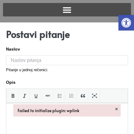
Open
Postavi pitanje
Naslov
Pitanje u jednoj rečenici.
Opis
×
Failed to initialize plugin: wplink
Failed to initialize plugin: wplink