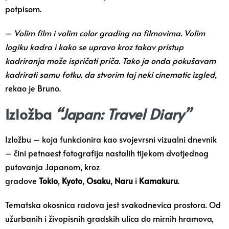
potpisom.
–
Volim film i volim color grading na filmovima. Volim
logiku kadra i kako se upravo kroz takav pristup
kadriranja može ispričati priča. Tako ja onda pokušavam
kadrirati samu fotku, da stvorim taj neki cinematic izgled
,
rekao je Bruno.
Izložba
“Japan: Travel Diary”
Izložbu – koja funkcionira kao svojevrsni vizualni dnevnik
– čini petnaest fotografija nastalih tijekom dvotjednog
putovanja Japanom, kroz
gradove
Tokio
,
Kyoto
,
Osaku
,
Naru
i
Kamakuru
.
Tematska okosnica radova jest svakodnevica prostora. Od
užurbanih i živopisnih gradskih ulica do mirnih hramova,