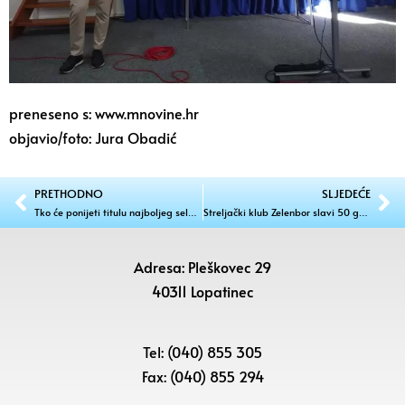
preneseno s: www.mnovine.hr
objavio/foto: Jura Obadić
PRETHODNO
SLJEDEĆE
Tko će ponijeti titulu najboljeg sela? Prijave za turnir u Pleškovcu su otvorene
Streljački klub Zelenbor slavi 50 godina rada i otvara novu streljanu!
Adresa: Pleškovec 29
40311 Lopatinec
Tel: (040) 855 305
Fax: (040) 855 294