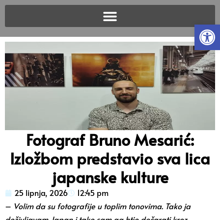
Open
Fotograf Bruno Mesarić:
Izložbom predstavio sva lica
japanske kulture
25 lipnja, 2026
12:45 pm
–
Volim da su fotografije u toplim tonovima. Tako ja
doživljavam Japan i tako sam ga htio dočarati kroz