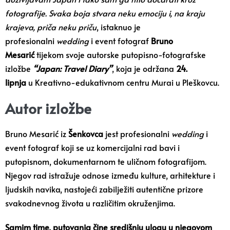
fotografije. Svaka boja stvara neku emociju i, na kraju
krajeva, priča neku priču
, istaknuo je
profesionalni
wedding
i event fotograf
Bruno
Mesarić
tijekom svoje autorske putopisno-fotografske
izložbe
“Japan: Travel Diary”
, koja je održana
24.
lipnja
u Kreativno-edukativnom centru Murai u Pleškovcu.
Autor izložbe
Bruno Mesarić iz
Šenkovca
jest profesionalni
wedding
i
event fotograf koji se uz komercijalni rad bavi i
putopisnom, dokumentarnom te uličnom fotografijom.
Njegov rad istražuje odnose između kulture, arhitekture i
ljudskih navika, nastojeći zabilježiti autentične prizore
svakodnevnog života u različitim okruženjima.
Samim time, putovanja čine središnju ulogu u njegovom