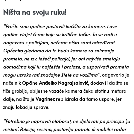
Ništa na svoju ruku!
“Prošle smo godine postavili kućišta za kamere, i ove
godine vidjet ćemo koje su kritične točke. To se radi u
dogovoru s policijom, nećemo ništa sami određivati.
Općenito gledamo da to budu kamere za snimanje
prometa, ne tzv. ležeći policajci, jer oni najviše smetaju
domaćima koji tu najčešće i prolaze, a usporivači prometa
mogu uzrokovati značajne štete na vozilima”
, odgovorio je
načelnik Općine
Anđelko Nagrajsalović
, dodavši da što se
tiče groblja, obijesne vozače kamera čeka stotinu metara
dalje, na što je
Vugrinec
replicirala da tamo uspore, jer
znaju lokaciju sprave.
“Potrebno je napraviti elaborat, ne djelovati po principu ‘ja
mislim’. Policija, recimo, postavlja patrole ili mobilni radar