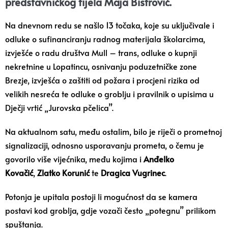
predstavničkog tijela Maja Bistrović.
Na dnevnom redu se našlo 13 točaka, koje su uključivale i
odluke o sufinanciranju radnog materijala školarcima,
izvješće o radu društva Mull – trans, odluke o kupnji
nekretnine u Lopatincu, osnivanju poduzetničke zone
Brezje, izvješća o zaštiti od požara i procjeni rizika od
velikih nesreća te odluke o groblju i pravilnik o upisima u
Dječji vrtić „Jurovska pčelica”.
Na aktualnom satu, među ostalim, bilo je riječi o prometnoj
signalizaciji, odnosno usporavanju prometa, o čemu je
govorilo više vijećnika, među kojima i
Anđelko
Kovačić
,
Zlatko Korunić
te
Dragica Vugrinec
.
Potonja je upitala postoji li mogućnost da se kamera
postavi kod groblja, gdje vozači često „potegnu” prilikom
spuštanja.