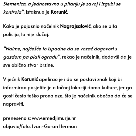
Slemenica, a jednostavno u pitanju je zavoj i izgubi se
kontrola”
, istaknuo je
Korunić
.
Kako je pojasnio načelnik
Nagrajsalović
, ako se pita
policija, to nije slučaj.
“Naime, najčešće to ispadne da se vozač dogovori s
gazdom pa plati ogradu”
, rekao je načelnik, dodavši da je
sve obično stvar brzine.
Vijećnik
Korunić
apelirao je i da se postavi znak koji bi
informirao posjetitelje o točnoj lokaciji doma kulture, jer ga
gosti često teško pronalaze, što je načelnik obećao da će se
napraviti.
preneseno s: www.emedjimurje.hr
objavio/foto: Ivan-Goran Herman