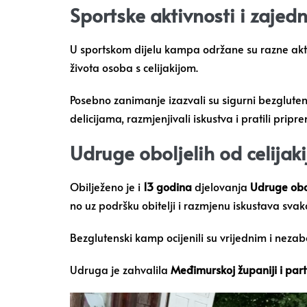
Sportske aktivnosti i zajedn
U sportskom dijelu kampa održane su razne aktiv
života osoba s celijakijom.
Posebno zanimanje izazvali su sigurni bezgluten
delicijama, razmjenjivali iskustva i pratili pripre
Udruge oboljelih od celijak
Obilježeno je i
13 godina
djelovanja
Udruge obol
no uz podršku obitelji i razmjenu iskustava svak
Bezglutenski kamp ocijenili su vrijednim i neza
Udruga je zahvalila
Međimurskoj županiji i par