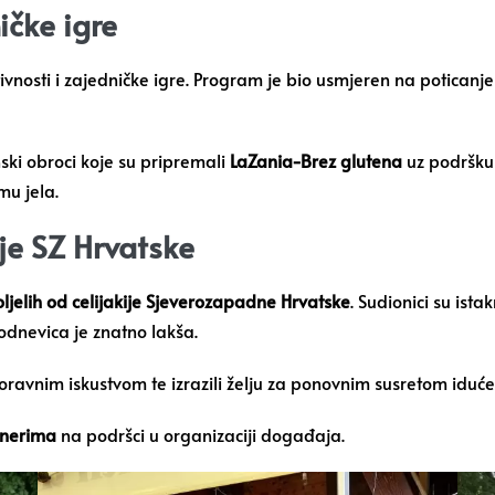
ičke igre
nosti i zajedničke igre. Program je bio usmjeren na poticanje z
ski obroci koje su pripremali
LaZania-Brez glutena
uz podršk
mu jela.
ije SZ Hrvatske
jelih od celijakije Sjeverozapadne Hrvatske
. Sudionici su ista
odnevica je znatno lakša.
boravnim iskustvom te izrazili želju za ponovnim susretom iduć
tnerima
na podršci u organizaciji događaja.