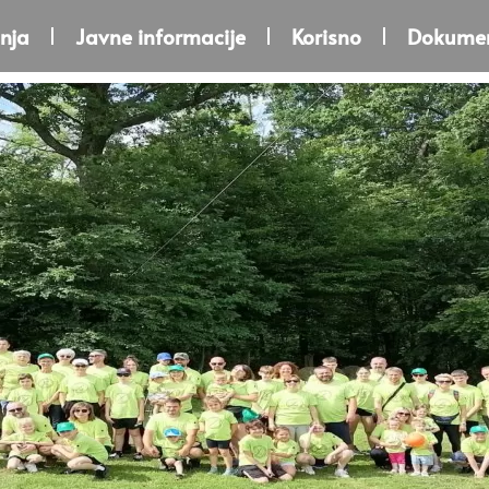
nja
Javne informacije
Korisno
Dokumen