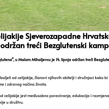
elijakije Sjeverozapadne Hrvats
održan treći Bezglutenski kamp
utena“, u Malom Mihaljevcu je 14. lipnja održan treći Bezglut
eli od celijakije, članovi njihovih obitelji i stručnjaci kako bi
ne i zdravog načina života.
od celijakije jest međusobno povezivanje, edukacija i razmjena 
kije u društvu.