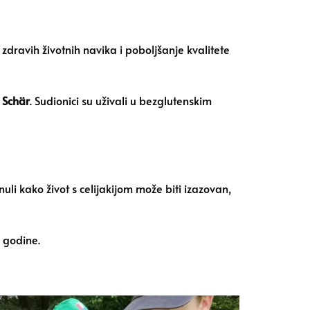
dravih životnih navika i poboljšanje kvalitete
u
Schär
. Sudionici su uživali u bezglutenskim
knuli kako život s celijakijom može biti izazovan,
e godine.