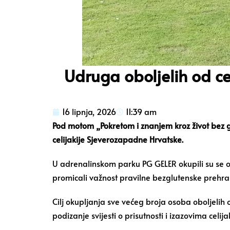
Udruga oboljelih od c
16 lipnja, 2026
11:39 am
Pod motom „Pokretom i znanjem kroz život bez gl
celijakije Sjeverozapadne Hrvatske.
U adrenalinskom parku PG GELER okupili su se obolj
promicali važnost pravilne bezglutenske prehra
Cilj okupljanja sve većeg broja osoba oboljelih 
podizanje svijesti o prisutnosti i izazovima celija