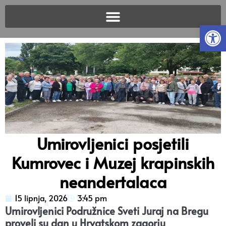
Open
Umirovljenici posjetili
Kumrovec i Muzej krapinskih
neandertalaca
15 lipnja, 2026
3:45 pm
Umirovljenici Podružnice Sveti Juraj na Bregu
proveli su dan u Hrvatskom zagorju