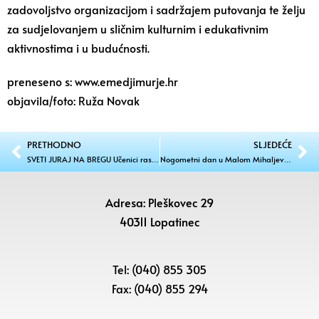
zadovoljstvo organizacijom i sadržajem putovanja te želju
za sudjelovanjem u sličnim kulturnim i edukativnim
aktivnostima i u budućnosti.
preneseno s: www.emedjimurje.hr
objavila/foto: Ruža Novak
PRETHODNO
SLJEDEĆE
SVETI JURAJ NA BREGU Učenici rasplakali učiteljicu Sanju Kovač emotivnim pismom
Nogometni dan u Malom Mihaljevcu: veterani, djeca i seniori na terenu uz bogat popratni program
Adresa: Pleškovec 29
40311 Lopatinec
Tel: (040) 855 305
Fax: (040) 855 294