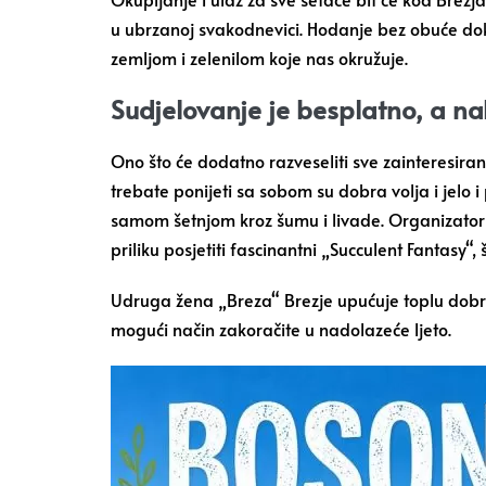
u ubrzanoj svakodnevici. Hodanje bez obuće do
zemljom i zelenilom koje nas okružuje.
Sudjelovanje je besplatno, a na
Ono što će dodatno razveseliti sve zainteresira
trebate ponijeti sa sobom su dobra volja i jelo i
samom šetnjom kroz šumu i livade. Organizatori
priliku posjetiti fascinantni „Succulent Fantasy“,
Udruga žena „Breza“ Brezje upućuje toplu dobrod
mogući način zakoračite u nadolazeće ljeto.