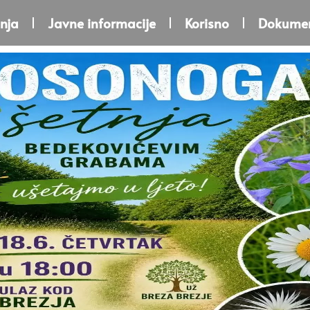
nja
Javne informacije
Korisno
Dokumen