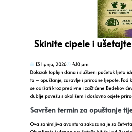
Skinite cipele i ušetajt
13 lipnja, 2026
4:10 pm
Dolazak toplijih dana i službeni početak ljeta i
to – opuštanje, zdravlje i prirodne ljepote. Pod
se održati kroz predivne i zaštićene Bedeković
dublje povežu s okolišem i doslovno osjete pri
Savršen termin za opuštanje tij
Ova zanimljiva avantura zakazana je za četvrtak
Okupljanje i ulaz za sve šetače bit će kod Brezj