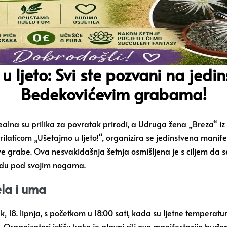
e u ljeto: Svi ste pozvani na je
Bedekovićevim grabama!
dealna su prilika za povratak prirodi, a Udruga žena „Breza“ i
 krilaticom „Ušetajmo u ljeto!“, organizira se jedinstvena mani
eve grabe. Ova nesvakidašnja šetnja osmišljena je s ciljem da
rodu pod svojim nogama.
ela i uma
, 18. lipnja, s početkom u 18:00 sati, kada su ljetne tempera
a. Organizatori ističu kako je glavni cilj ove manifestacije buđ