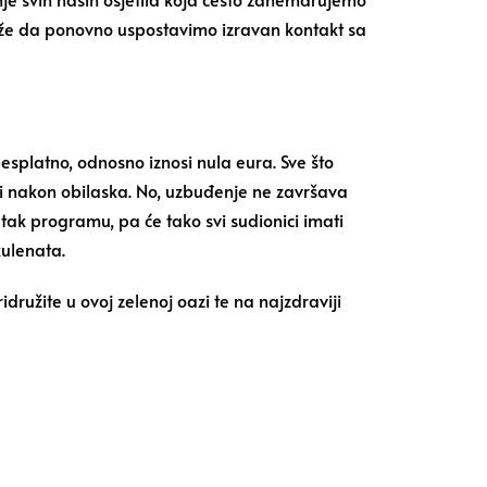
aže da ponovno uspostavimo izravan kontakt sa
esplatno, odnosno iznosi nula eura. Sve što
 ili nakon obilaska. No, uzbuđenje ne završava
ak programu, pa će tako svi sudionici imati
kulenata.
ružite u ovoj zelenoj oazi te na najzdraviji