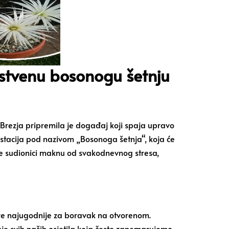
dinstvenu bosonogu šetnju
z Brezja pripremila je događaj koji spaja upravo
festacija pod nazivom „Bosonoga šetnja“, koja će
 se sudionici maknu od svakodnevnog stresa,
ture najugodnije za boravak na otvorenom.
enje svih naših osjetila koja često zanemarujemo