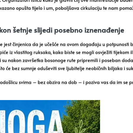
kazano opušta tijelo i um, poboljšava cirkulaciju te nam pom
kon šetnje slijedi posebno iznenađenje
ne jest činjenica da je učešće na ovom događaju u potpunosti b
 piće iz vlastitog ruksaka, kako biste se mogli osvježiti tijekom
 su nakon završetka bosonoge rute pripremili i poseban dodat
 što će bez sumnje oduševiti sve ljubitelje neobičnih biljaka i su
ošlicu svima – bez obzira na dob – i poziva vas da im se prid