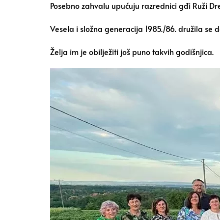
Posebno zahvalu upućuju razrednici gđi Ruži Dre
Vesela i složna generacija 1985./86. družila se d
Želja im je obilježiti još puno takvih godišnjica.