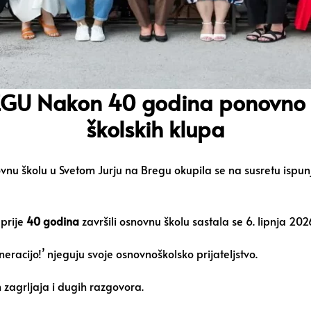
U Nakon 40 godina ponovno se o
školskih klupa
snovnu školu u Svetom Jurju na Bregu okupila se na susretu i
 prije
40 godina
završili osnovnu školu sastala se 6. lipnja 202
eracijo!’ njeguju svoje osnovnoškolsko prijateljstvo.
ih zagrljaja i dugih razgovora.