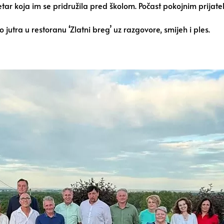
tar koja im se pridružila pred školom. Počast pokojnim prijat
o jutra u restoranu ‘Zlatni breg’ uz razgovore, smijeh i ples.