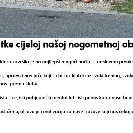
tke cijeloj našoj nogometnoj obi
ktera završila je na najljepši mogući način — naslovom prvak
, upravu i navijače koji su bili uz klub kroz svaki trening, sva
jubavi prema klubu.
sto srce, isti pobjednički mentalitet i isti ponos kada nose boj
zasluženo, ali ovo je i motivacija za nove izazove koji nas čekaju