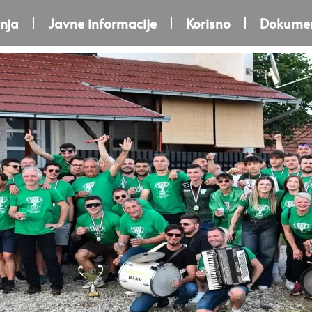
nja
Javne informacije
Korisno
Dokumen