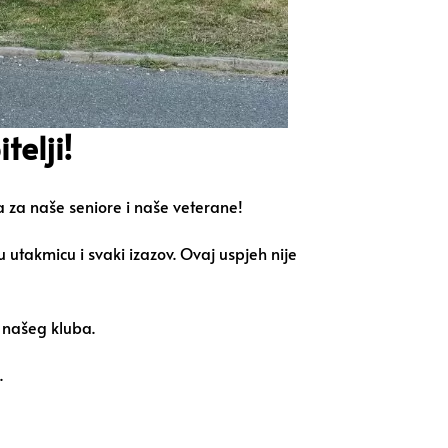
telji!
a za naše seniore i naše veterane!
ku utakmicu i svaki izazov. Ovaj uspjeh nije
e našeg kluba.
.