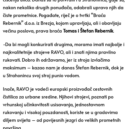
nakon nekoliko drugih ponuđača, odabrali upravo njih da
čiste prometnice. Pogađate, riječ je o tvrtki “Braća
Rebernik” d.o.o. iz Brezja, kojom upravljaju, ali i obavljaju
većinu poslova, prava braća
Tomas i Štefan Rebernik
.
-Da bi mogli konkurirati drugima, moramo imati najbolje i
najkvalitetnije strojeve RAVO, ali i znati njima pravilno
rukovati. Dobro ih održavamo, jer iz stroja izvlačimo
maksimum – kazao nam je danas Štefan Rebernik, dok je
u Strahonincu svoj stroj punio vodom.
Inače, RAVO je vodeći europski proizvođač cestovnih
čistilica za urbane sredine. Njihovi strojevi, poznati po
vrhunskoj učinkovitosti usisavanja, jednostavnom
rukovanju i visokoj pouzdanosti, koriste se u gradovima
diljem svijeta – od povijesnih jezgri do velikih prometnih
površina.