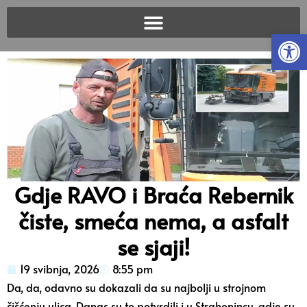
Open
Gdje RAVO i Braća Rebernik
čiste, smeća nema, a asfalt
se sjaji!
19 svibnja, 2026
8:55 pm
Da, da, odavno su dokazali da su najbolji u strojnom
čišćenju ulica. Danas su to potvrdili i u Strahonincu, gdje su,