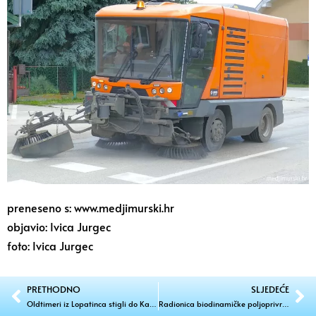
preneseno s: www.medjimurski.hr
objavio: Ivica Jurgec
foto: Ivica Jurgec
PRETHODNO
SLJEDEĆE
Oldtimeri iz Lopatinca stigli do Kalifornije!
Radionica biodinamičke poljoprivrede ove subote u Pleškovcu!