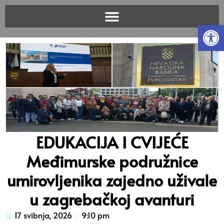
Open
EDUKACIJA I CVIJEĆE
Međimurske podružnice
umirovljenika zajedno uživale
u zagrebačkoj avanturi
17 svibnja, 2026
9:10 pm