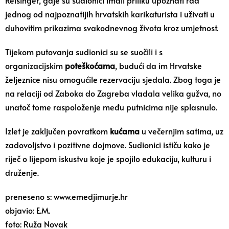
Reisinger, gdje su sudionici imali priliku upoznati rad
jednog od najpoznatijih hrvatskih karikaturista i uživati u
duhovitim prikazima svakodnevnog života kroz umjetnost.
Tijekom putovanja sudionici su se suočili i s
organizacijskim
poteškoćama
, budući da im Hrvatske
željeznice nisu omogućile rezervaciju sjedala. Zbog toga je
na relaciji od Zaboka do Zagreba vladala velika gužva, no
unatoč tome raspoloženje među putnicima nije splasnulo.
Izlet je zaključen povratkom
kućama
u večernjim satima, uz
zadovoljstvo i pozitivne dojmove. Sudionici ističu kako je
riječ o lijepom iskustvu koje je spojilo edukaciju, kulturu i
druženje.
preneseno s: www.emedjimurje.hr
objavio: E.M.
foto: Ruža Novak