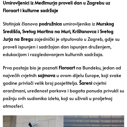
Umirovljenici iz Međimurja proveli dan u Zagrebu uz
Floraart i kulturne sadržaje
Stotinjak članova
podružnica
umirovljenika iz
Murskog
Središća, Svetog Martina na Muri, Krištanovca i Svetog
Jurja na Bregu
zajednički je otputovalo u Zagreb, gdje su
proveli ispunjen i sadržajan dan ispunjen druženjem,
edukacijom i razgledavanjem kulturnih sadržaja.
Prva postaja bio je poznati
Floraart
na Bundeku, jedan od
najvećih cvjetnih
sajmova
u ovom dijelu Europe, koji svake
godine privlači velik broj posjetitelja.
Šareni
cvjetni
aranžmani, uređenost parkova i bogata ponuda privukli su
pažnju svih sudionika izleta, koji su uživali u proljetnoj
atmosferi.