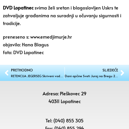
DVD Lopatinec
svima želi sretan i blagoslovljen Uskrs te
zahvaljuje građanima na suradnji u očuvanju sigurnosti i
tradicije.
preneseno s: www.emedjimurje.hr
objavila: Hana Blagus
foto: DVD Lopatinec
PRETHODNO
SLJEDEĆE
RETENCIJA JEGERSEG Skriveni vodni fenomen koji štiti naselja i čuva bioraznolikost
Dani općine Sveti Juraj na Bregu 2026.
Adresa: Pleškovec 29
40311 Lopatinec
Tel: (040) 855 305
Fax: (040) 855 294