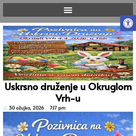
Open
Uskrsno druženje u Okruglom
Vrh-u
30 ožujka, 2026
7:17 pm