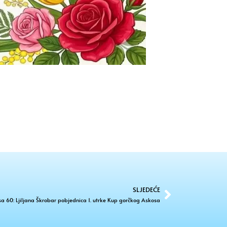
SLJEDEĆE
sa 60: Ljiljana Škrobar pobjednica 1. utrke Kup gorčkog Askosa