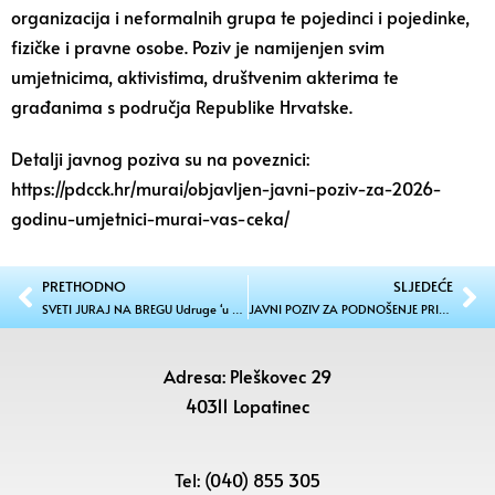
organizacija i neformalnih grupa te pojedinci i pojedinke,
fizičke i pravne osobe. Poziv je namijenjen svim
umjetnicima, aktivistima, društvenim akterima te
građanima s područja Republike Hrvatske.
Detalji javnog poziva su na poveznici:
https://pdcck.hr/murai/objavljen-javni-poziv-za-2026-
godinu-umjetnici-murai-vas-ceka/
PRETHODNO
SLJEDEĆE
SVETI JURAJ NA BREGU Udruge ‘u borbi’ za 160 tisuća eura
JAVNI POZIV ZA PODNOŠENJE PRIJEDLOGA ZA DODJELU JAVNIH PRIZNANJA OPĆINE SVETI JURAJ NA BREGU U 2026. GODINI
Adresa: Pleškovec 29
40311 Lopatinec
Tel: (040) 855 305