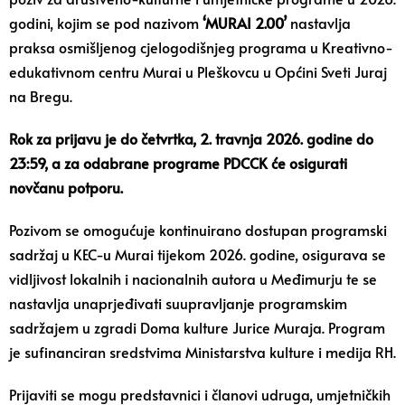
godini, kojim se pod nazivom
‘MURAI 2.00’
nastavlja
praksa osmišljenog cjelogodišnjeg programa u Kreativno-
edukativnom centru Murai u Pleškovcu u Općini Sveti Juraj
na Bregu.
Rok za prijavu je do četvrtka, 2. travnja 2026. godine do
23:59, a za odabrane programe PDCCK će osigurati
novčanu potporu.
Pozivom se omogućuje kontinuirano dostupan programski
sadržaj u KEC-u Murai tijekom 2026. godine, osigurava se
vidljivost lokalnih i nacionalnih autora u Međimurju te se
nastavlja unaprjeđivati suupravljanje programskim
sadržajem u zgradi Doma kulture Jurice Muraja. Program
je sufinanciran sredstvima Ministarstva kulture i medija RH.
Prijaviti se mogu predstavnici i članovi udruga, umjetničkih