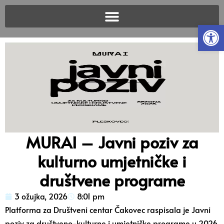
Open
MURAI – Javni poziv za
kulturno umjetničke i
društvene programe
3 ožujka, 2026
8:01 pm
Platforma za Društveni centar Čakovec raspisala je Javni
poziv za društveno-kulturne i umjetničke programe u 2026.