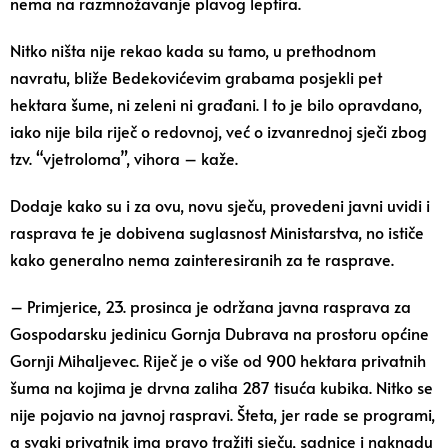
nema na razmnožavanje plavog leptira.
Nitko ništa nije rekao kada su tamo, u prethodnom
navratu, bliže Bedekovićevim grabama posjekli pet
hektara šume, ni zeleni ni građani. I to je bilo opravdano,
iako nije bila riječ o redovnoj, već o izvanrednoj sječi zbog
tzv. “vjetroloma”, vihora – kaže.
Dodaje kako su i za ovu, novu sječu, provedeni javni uvidi i
rasprava te je dobivena suglasnost Ministarstva, no ističe
kako generalno nema zainteresiranih za te rasprave.
– Primjerice, 23. prosinca je održana javna rasprava za
Gospodarsku jedinicu Gornja Dubrava na prostoru općine
Gornji Mihaljevec. Riječ je o više od 900 hektara privatnih
šuma na kojima je drvna zaliha 287 tisuća kubika. Nitko se
nije pojavio na javnoj raspravi. Šteta, jer rade se programi,
a svaki privatnik ima pravo tražiti sječu, sadnice i naknadu