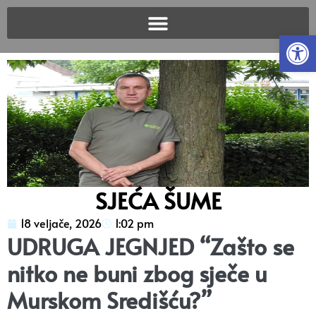
Open
SJEĆA ŠUME
18 veljače, 2026
1:02 pm
UDRUGA JEGNJED “Zašto se
nitko ne buni zbog sječe u
Murskom Središću?”