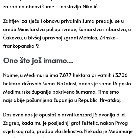
za rad na obnovi šume – nastavlja Nikolić.
Zahtjevi za sječu i obnovu privatnih šuma predaju se u
uredu Ministarstva poljoprivrede, šumarstva i ribarstva, u
Čakovcu, u bivšoj upravnoj zgradi Metalca, Zrinsko-
frankopanska 9.
Ono što još imamo…
Naime, u Međimurju ima 7.877 hektara privatnih i 3.706
hektara državnih šuma. Nažalost, danas je samo 16 posto
Međimurske županije pokriveno šumama. Time smo
najslabije pošumljena županija u Republici Hrvatskoj.
Doslovno nas je opustošio drvni konzorcij Slavonija d. d.
Zagreb, kada mu je posljednji grof Feštetić, nakon Prvog
svjetskog rata, prodao vlastelinstvo. Nekada je Međimurje