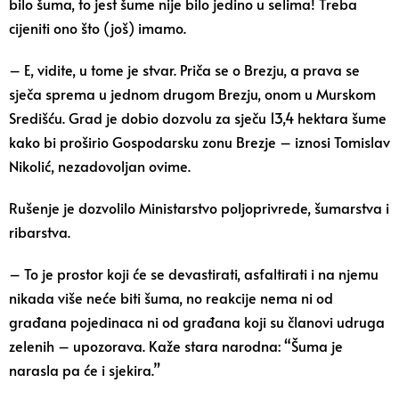
bilo šuma, to jest šume nije bilo jedino u selima! Treba
cijeniti ono što (još) imamo.
– E, vidite, u tome je stvar. Priča se o Brezju, a prava se
sječa sprema u jednom drugom Brezju, onom u Murskom
Središću. Grad je dobio dozvolu za sječu 13,4 hektara šume
kako bi proširio Gospodarsku zonu Brezje – iznosi Tomislav
Nikolić, nezadovoljan ovime.
Rušenje je dozvolilo Ministarstvo poljoprivrede, šumarstva i
ribarstva.
– To je prostor koji će se devastirati, asfaltirati i na njemu
nikada više neće biti šuma, no reakcije nema ni od
građana pojedinaca ni od građana koji su članovi udruga
zelenih – upozorava. Kaže stara narodna: “Šuma je
narasla pa će i sjekira.”