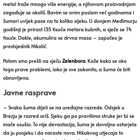
metal traže mnogo više energije, a njihovom proizvodnjom
zagađuje se okoliš. Bavim se ovim poslom već godinama i
šumari uvijek paze na to koliko sijeku. U donjem Međimurju
godišnji je prirast 135 tisuća metara kubnih, a sječe se 74
tisuće. Dakle, akumulira se drvna masa – započeo je
predsjednik Nikolić.
Potom smo prešli na sječu
Zelenbora
. Kaže kako se oko
toga prave problemi, iako je sve zakonito, a šuma će biti
obnovljena.
Javne rasprave
– Svaka šuma dijeli se na uređajne razrede. Odsjek u
Brezju je razred ariš. Sjeku ga po pravilima struke jer bi se
inače osušio. To nije devastacija, šuma je dovoljno ostarjela
da ju posjeku i da naraste nova. Nikakvog utjecaja to