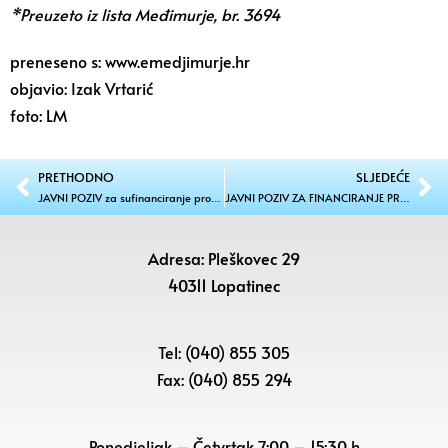
*Preuzeto iz lista Međimurje, br. 3694
preneseno s: www.emedjimurje.hr
objavio: Izak Vrtarić
foto: LM
PRETHODNO
SLJEDEĆE
JAVNI POZIV za sufinanciranje projekata/programa/manifestacija udruga u 2026. godini
JAVNI POZIV ZA FINANCIRANJE PROGRAMSKIH SADRŽAJA ELEKTRONIČKIH MEDIJA U 2026. GODINI
Adresa: Pleškovec 29
40311 Lopatinec
Tel: (040) 855 305
Fax: (040) 855 294
Ponedjeljak – Četvrtak 7:00 – 15:30 h