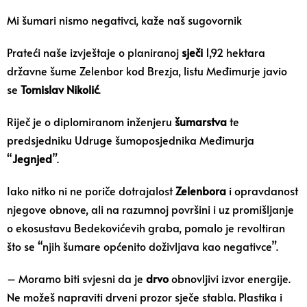
Mi šumari nismo negativci, kaže naš sugovornik
Prateći naše izvještaje o planiranoj
sječi
1,92 hektara
državne
šume Zelenbor
kod
Brezja
, listu Međimurje javio
se
Tomislav Nikolić
.
Riječ je o diplomiranom inženjeru
šumarstva
te
predsjedniku Udruge šumoposjednika Međimurja
“
Jegnjed
”.
Iako nitko ni ne poriče dotrajalost
Zelenbora
i opravdanost
njegove obnove, ali na razumnoj površini i uz promišljanje
o ekosustavu Bedekovićevih graba, pomalo je revoltiran
što se “njih šumare općenito doživljava kao negativce”.
– Moramo biti svjesni da je
drvo
obnovljivi izvor energije.
Ne možeš napraviti drveni prozor sječe stabla. Plastika i