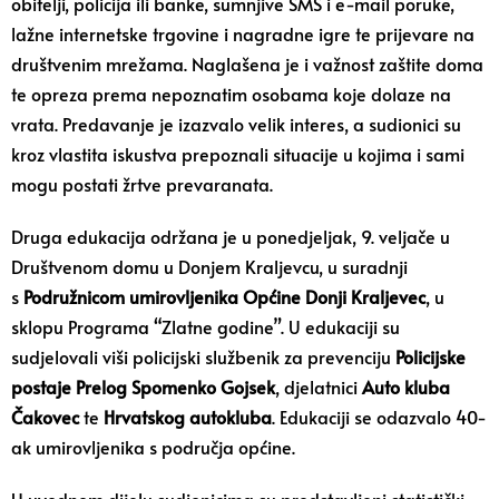
obitelji, policija ili banke, sumnjive SMS i e-mail poruke,
lažne internetske trgovine i nagradne igre te prijevare na
društvenim mrežama. Naglašena je i važnost zaštite doma
te opreza prema nepoznatim osobama koje dolaze na
vrata. Predavanje je izazvalo velik interes, a sudionici su
kroz vlastita iskustva prepoznali situacije u kojima i sami
mogu postati žrtve prevaranata.
Druga edukacija održana je u ponedjeljak, 9. veljače u
Društvenom domu u Donjem Kraljevcu, u suradnji
s
Podružnicom umirovljenika Općine Donji Kraljevec
, u
sklopu Programa “Zlatne godine”. U edukaciji su
sudjelovali viši policijski službenik za prevenciju
Policijske
postaje Prelog Spomenko Gojsek
, djelatnici
Auto kluba
Čakovec
te
Hrvatskog autokluba
. Edukaciji se odazvalo 40-
ak umirovljenika s područja općine.
U uvodnom dijelu sudionicima su predstavljeni statistički