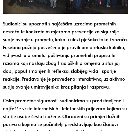
Sudionici su upoznati s najčešćim uzrocima prometnih
nesreća te konkretnim mjerama prevencije za sigurnije
sudjelovanje u prometu, kako u ulozi pješaka tako i vozača.
Posebna pažnja posvećena je pravilnom prelasku kolnika,
vidljivosti u prometu, poštivanju prometnih propisa te
rizicima koji nastaju zbog fizioloških promjena u starijoj
dobi, poput smanjenih refleksa, slabijeg vida i sporije
reakcije. Predavanje je provedeno interaktivno, uz aktivno
sudjelovanje umirovljenika kroz pitanja i raspravu.
Osim prometne sigurnosti, sudionicima su predstavljene i
najčešće vrste internetskih i telefonskih prijevara kojima su
starije osobe često izložene. Obrađeni su primjeri lažnih
poziva u kojima se počinitelji predstavljaju kao članovi