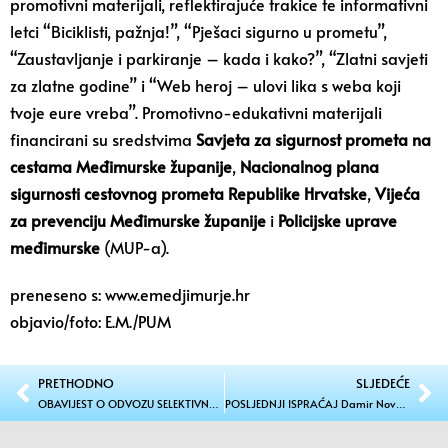
promotivni materijali, reflektirajuće trakice te informativni
letci “Biciklisti, pažnja!”, “Pješaci sigurno u prometu”,
“Zaustavljanje i parkiranje – kada i kako?”, “Zlatni savjeti
za zlatne godine” i “Web heroj – ulovi lika s weba koji
tvoje eure vreba”. Promotivno-edukativni materijali
financirani su sredstvima
Savjeta za sigurnost prometa na
cestama Međimurske županije
,
Nacionalnog plana
sigurnosti cestovnog prometa Republike Hrvatske
,
Vijeća
za prevenciju Međimurske županije
i
Policijske uprave
međimurske
(MUP-a).
preneseno s: www.emedjimurje.hr
objavio/foto: E.M./PUM
PRETHODNO
SLJEDEĆE
OBAVIJEST O ODVOZU SELEKTIVNOG OTPADA
POSLJEDNJI ISPRAĆAJ Damir Novak ispraćen uz vatrogasce i brojne Međimurce