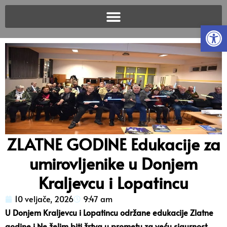
Open
ZLATNE GODINE Edukacije za
umirovljenike u Donjem
Kraljevcu i Lopatincu
10 veljače, 2026
9:47 am
U Donjem Kraljevcu i Lopatincu održane edukacije Zlatne
godine i Ne želim biti žrtva u prometu za veću sigurnost