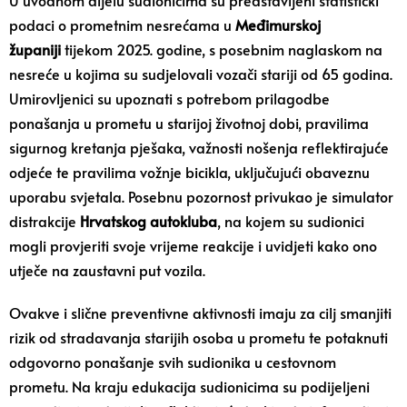
podaci o prometnim nesrećama u
Međimurskoj
županiji
tijekom 2025. godine, s posebnim naglaskom na
nesreće u kojima su sudjelovali vozači stariji od 65 godina.
Umirovljenici su upoznati s potrebom prilagodbe
ponašanja u prometu u starijoj životnoj dobi, pravilima
sigurnog kretanja pješaka, važnosti nošenja reflektirajuće
odjeće te pravilima vožnje bicikla, uključujući obaveznu
uporabu svjetala. Posebnu pozornost privukao je simulator
distrakcije
Hrvatskog autokluba
, na kojem su sudionici
mogli provjeriti svoje vrijeme reakcije i uvidjeti kako ono
utječe na zaustavni put vozila.
Ovakve i slične preventivne aktivnosti imaju za cilj smanjiti
rizik od stradavanja starijih osoba u prometu te potaknuti
odgovorno ponašanje svih sudionika u cestovnom
prometu. Na kraju edukacija sudionicima su podijeljeni