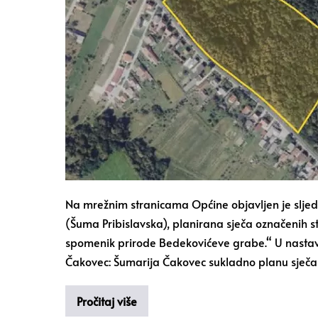
Na mrežnim stranicama Općine objavljen je sljedeći
(Šuma Pribislavska), planirana sječa označenih sta
spomenik prirode Bedekovićeve grabe.“ U nastav
Čakovec: Šumarija Čakovec sukladno planu sječa z
Pročitaj više