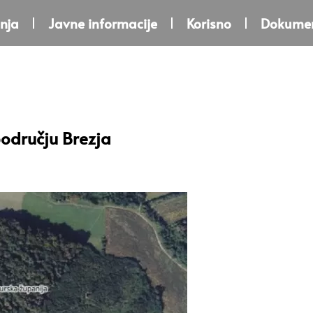
nja
Javne informacije
Korisno
Dokumen
području Brezja