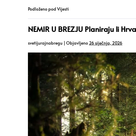
Podloženo pod
Vijesti
NEMIR U BREZJU Planiraju li Hrv
svetijurajnabregu
|
Objavljeno
26 siječnja, 2026