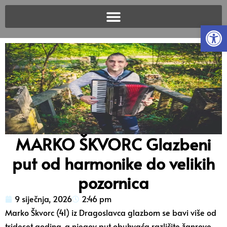
Open
MARKO ŠKVORC Glazbeni
put od harmonike do velikih
pozornica
9 siječnja, 2026
2:46 pm
Marko Škvorc (41) iz Dragoslavca glazbom se bavi više od
trideset godina, a njegov put obuhvaća različite žanrove,