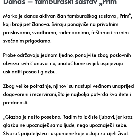
Danas – tamburaški sastav „Prim“
Marko je danas aktivan član tamburaškog sastava „Prim“,
koji broji pet članova. Sviraju ponajviše na privatnim
proslavama, svadbama, rođendanima, feštama i raznim
svečanim prigodama.
Probe održavaju jednom tjedno, ponajviše zbog poslovnih
obveza svih članova, no, unatoč tome uvijek uspijevaju
uskladiti posao i glazbu.
Zbog velike potražnje, njihovi su nastupi većinom unaprijed
dogovoreni i rezervirani, što je najbolja potvrda kvalitete i
predanosti.
„Glazba je nešto posebno. Radim to iz čiste ljubavi, jer kroz
glazbu ne upoznaješ samo ljude, nego upoznaješ i sebe.
Stvaraš prijateljstva i uspomene koje ostaju za cijeli život.