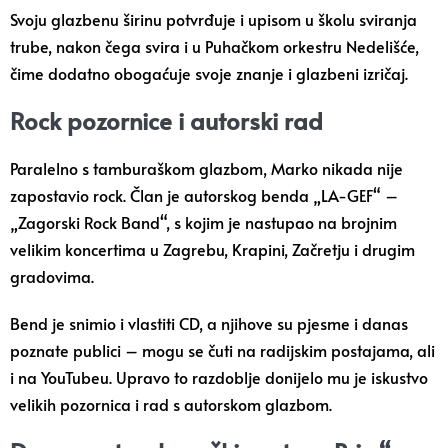
Svoju glazbenu širinu potvrđuje i upisom u školu sviranja
trube, nakon čega svira i u Puhačkom orkestru Nedelišće,
čime dodatno obogaćuje svoje znanje i glazbeni izričaj.
Rock pozornice i autorski rad
Paralelno s tamburaškom glazbom, Marko nikada nije
zapostavio rock. Član je autorskog benda „LA-GEF“ –
„Zagorski Rock Band“, s kojim je nastupao na brojnim
velikim koncertima u Zagrebu, Krapini, Začretju i drugim
gradovima.
Bend je snimio i vlastiti CD, a njihove su pjesme i danas
poznate publici – mogu se čuti na radijskim postajama, ali
i na YouTubeu. Upravo to razdoblje donijelo mu je iskustvo
velikih pozornica i rad s autorskom glazbom.