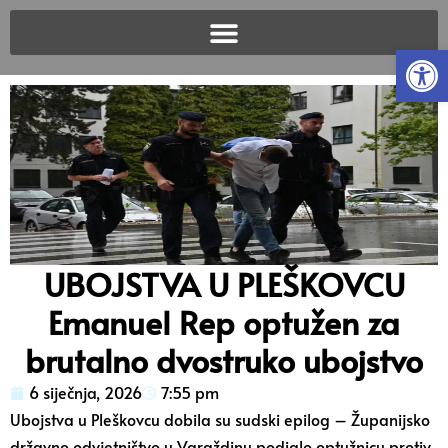
Open
UBOJSTVA U PLEŠKOVCU
Emanuel Rep optužen za
brutalno dvostruko ubojstvo
6 siječnja, 2026
7:55 pm
Ubojstva u Pleškovcu dobila su sudski epilog – Županijsko
državno odvjetništvo u Varaždinu podiglo optužnicu protiv