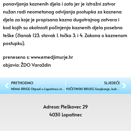
ponavljanja kaznenih djela i zato jer je istražni zatvor
nužan radi neometanog odvijanja postupka za kaznena
djela za koje je propisana kazna dugotrajnog zatvora i
kod kojih su okolnosti počinjenja kaznenih djela posebno
teške (članak 123. stavak 1. točka 3. i 4. Zakona o kaznenom
postupku).
preneseno s: www.emedjimurje.hr
objavio: ŽDO Varaždin
PRETHODNO
SLJEDEĆE
NEMA BRIGE Otpad u Lopatincu nije toksičan, zbrinut će se – novi vlasnik čisti “Piramidu”
VUČETINSKI BRIJEG Sanjkanje, kuhano vino i dobra ekipa okupili sve generacije
Adresa: Pleškovec 29
40311 Lopatinec