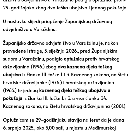
29-godišnjaka zbog dva teška ubojstva i jednog pokušaja
U nastavku slijedi priopćenje Županijskog državnog
odvjetništva u Varaždinu.
Županijsko državno odvjetništvo u Varaždinu je, nakon
provedene istrage, 5. siječnja 2026., pred Županijskim
sudom u Varaždinu, podiglo
optužnicu
protiv hrvatskog
državljanina (1996.) zbog
dva kaznena djela teškog
ubojstva
iz članka 111. točke 1. i 3. Kaznenog zakona, na štetu
hrvatske državljanke (1976.) i hrvatskog državljanina
(1965.) te jednog
kaznenog djela teškog ubojstva u
pokušaju
iz članka 111. točke 1. i 3. u vezi članka 34.
Kaznenog zakona, na štetu hrvatskog državljanina (2001.)
Optužnicom se 29-godišnjaku stavlja na teret da je dana
6. srpnja 2025., oko 5,00 sati, u mjestu u Međimurskoj