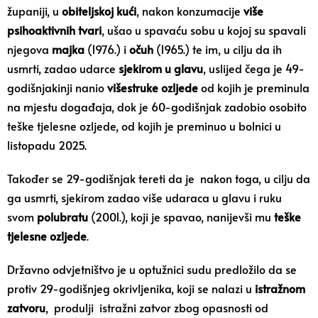
županiji, u
obiteljskoj kući
, nakon konzumacije
više
psihoaktivnih tvari
, ušao u spavaću sobu u kojoj su spavali
njegova
majka
(1976.) i
očuh
(1965.) te im, u cilju da ih
usmrti, zadao udarce
sjekirom u glavu
, uslijed čega je 49-
godišnjakinji nanio
višestruke ozljede
od kojih je preminula
na mjestu događaja, dok je 60-godišnjak zadobio osobito
teške tjelesne ozljede, od kojih je preminuo u bolnici u
listopadu 2025.
Također se 29-godišnjak tereti da je nakon toga, u cilju da
ga usmrti, sjekirom zadao više udaraca u glavu i ruku
svom
polubratu
(2001.), koji je spavao, nanijevši mu
teške
tjelesne ozljede
.
Državno odvjetništvo je u optužnici sudu predložilo da se
protiv 29-godišnjeg okrivljenika, koji se nalazi u
istražnom
zatvoru
, produlji istražni zatvor zbog opasnosti od