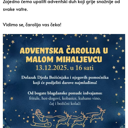
Zajedno ćemo upaliti adventski duh koji grije snažnije od
svake vatre.
Vidimo se, čarolija vas čeka!