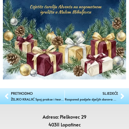
PRETHODNO
SLJEDEĆE
ŽELJKO KRALJIĆ Spoj prakse i teorije u obrazovanju budućih učitelja
Raspored podjele dječjih darova 2025. za sva naselja
Adresa: Pleškovec 29
40311 Lopatinec