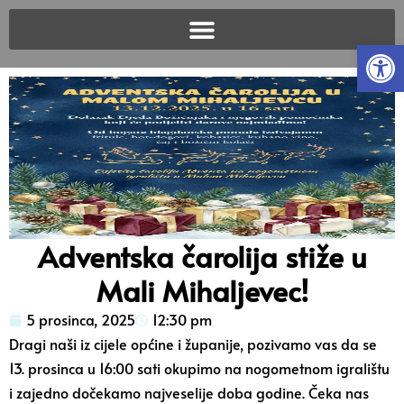
Open
Adventska čarolija stiže u
Mali Mihaljevec!
5 prosinca, 2025
12:30 pm
Dragi naši iz cijele općine i županije, pozivamo vas da se
13. prosinca u 16:00 sati okupimo na nogometnom igralištu
i zajedno dočekamo najveselije doba godine. Čeka nas