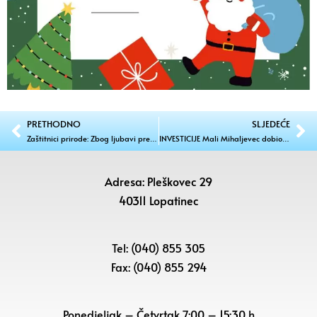
PRETHODNO
SLJEDEĆE
Zaštitnici prirode: Zbog ljubavi prema prirodi Nikola uklanja tuđi otpad po polju
INVESTICIJE Mali Mihaljevec dobio sigurniju stanicu i moderno igralište
Adresa: Pleškovec 29
40311 Lopatinec
Tel: (040) 855 305
Fax: (040) 855 294
Ponedjeljak – Četvrtak 7:00 – 15:30 h