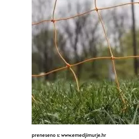
preneseno s: www.emedjimurje.hr