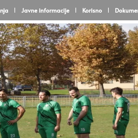
nja
Javne informacije
Korisno
Dokumen