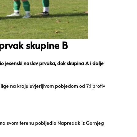
prvak skupine B
io jesenski naslov prvaka, dok skupina A i dalje
lige na kraju uvjerljivom pobjedom od 7:1 protiv
k na svom terenu pobijedio Napredak iz Gornjeg