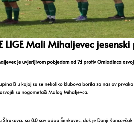
LIGE Mali Mihaljevec jesenski 
haljevec je uvjerljivom pobjedom od 7:1 protiv Omladinca osvoj
kupina B u kojoj su se nekoliko
klubova
borila za naslov prvaka 
osvojili su nogometaši Malog Mihaljevca.
 u Štrukovcu sa 8:0 savladao Šenkovec, dok je Donji Koncovča