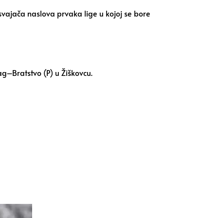
svajača naslova prvaka lige u kojoj se bore
g–Bratstvo (P) u Žiškovcu.