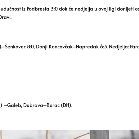
dućnost iz Podbresta 3:0 dok će nedjelja u ovoj ligi donijeti o
Dravi.
)–Šenkovec 8:0, Donji Koncovčak–Napredak 6:3. Nedjelja: Para
(I) –Galeb, Dubrava–Borac (DH).