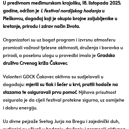
U predivnom međimurskom krajoliku, 18. listopada 2025.
godine, održan je
1. Festival nordijskog hodanja
u
Pleškovcu, događaj koji je okupio brojne zaljubljenike u
kretanje, prirodu i zdrav način života.
Organizatori su uz bogat program i izvrsnu atmosferu
promicali važnost tjelesne aktivnosti, druženja i boravka u
prirodi, a posebnu ulogu u provedbi imalo je
Gradsko
društvo Crvenog križa Čakovec
.
Volonteri GDCK Čakovec aktivno su sudjelovali u
događaju:
mjerili su tlak i šećer u krvi, pratili hodače na
stazama te osiguravali prvu pomoć
. Njihova prisutnost
osigurala je da cijeli festival protekne sigurno, uz osmijehe
i dobru energiju.
Uz divne pejzaže Svetog Jurja na Bregu i zajednički duh,
sudionici su uživali u hodanju, druženju i promociji aktivnog