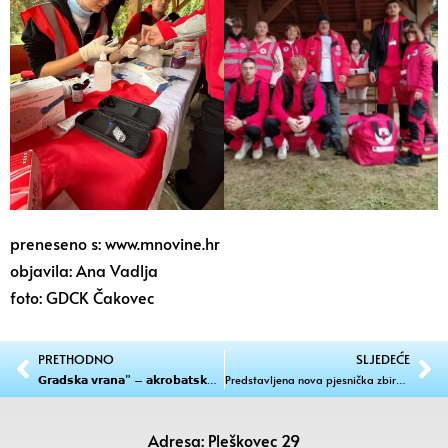
preneseno s: www.mnovine.hr
objavila: Ana Vadlja
foto: GDCK Čakovec
PRETHODNO
SLJEDEĆE
𝗚𝗿𝗮𝗱𝘀𝗸𝗮 𝘃𝗿𝗮𝗻𝗮” – 𝗮𝗸𝗿𝗼𝗯𝗮𝘁𝘀𝗸𝗼-𝗴𝗹𝗮𝘇𝗯𝗲𝗻𝗶 𝗽𝗲𝗿𝗳𝗼𝗿𝗺𝗮𝗻𝘀 𝘇𝗮 𝗱𝗷𝗲𝗰𝘂 𝗶 𝗺𝗹𝗮𝗱𝗲 𝘂 𝗞𝗘𝗖-𝘂 𝗠𝘂𝗿𝗮𝗶!
Predstavljena nova pjesnička zbirka Danijela Kralja „Božji hram“ u Domu kulture Murai
Adresa: Pleškovec 29