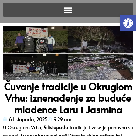
Open
Čuvanje tradicije u Okruglom
Vrhu: iznenađenje za buduće
mladence Laru i Jasmina
6 listopada, 2025
9:29 am
U Okruglom Vrhu,
4.listopada
tradicija i veselje ponovno su
se spojili u nezaboravnoj noći! Vesela ekipa prijatelja i