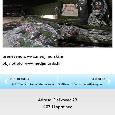
preneseno s: www.medjimurski.hr
objvio/foto: www.medjimurski.hr
PRETHODNO
SLJEDEĆE
BREZJE Festival šume i dobre volje: ‘Jesen na Forestu’ spaja sport, glazbu i humanitarnu akciju
Dođite na 1. Festival nordijskog hodanja i pješačenja u Pleškovcu!
Adresa: Pleškovec 29
40311 Lopatinec