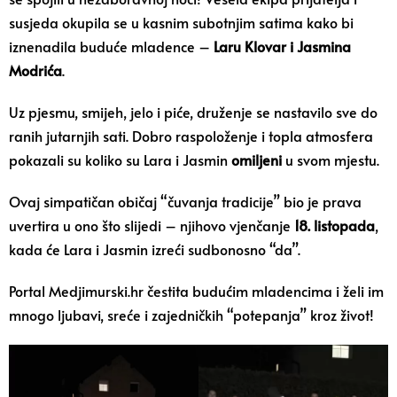
susjeda okupila se u kasnim subotnjim satima kako bi
iznenadila buduće mladence –
Laru Klovar i Jasmina
Modrića
.
Uz pjesmu, smijeh, jelo i piće, druženje se nastavilo sve do
ranih jutarnjih sati. Dobro raspoloženje i topla atmosfera
pokazali su koliko su Lara i Jasmin
omiljeni
u svom mjestu.
Ovaj simpatičan običaj “čuvanja tradicije” bio je prava
uvertira u ono što slijedi – njihovo vjenčanje
18. listopada
,
kada će Lara i Jasmin izreći sudbonosno “da”.
Portal Medjimurski.hr čestita budućim mladencima i želi im
mnogo ljubavi, sreće i zajedničkih “potepanja” kroz život!