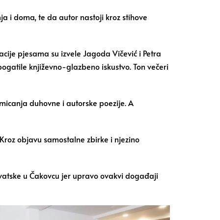
a i doma, te da autor nastoji kroz stihove
tacije pjesama su izvele Jagoda Vičević i Petra
bogatile književno-glazbeno iskustvo. Ton večeri
romicanja duhovne i autorske poezije. A
 Kroz objavu samostalne zbirke i njezino
hrvatske u Čakovcu jer upravo ovakvi događaji