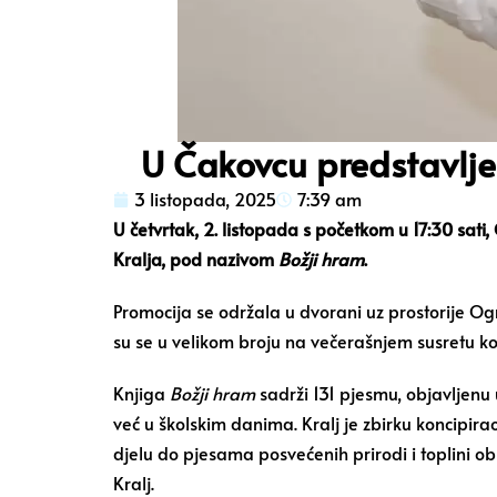
U Čakovcu predstavlje
3 listopada, 2025
7:39 am
U četvrtak, 2. listopada s početkom u 17:30 sat
Kralja, pod nazivom
Božji hram
.
Promocija se održala u dvorani uz prostorije Ogr
su se u velikom broju na večerašnjem susretu koj
Knjiga
Božji hram
sadrži 131 pjesmu, objavljenu u
već u školskim danima. Kralj je zbirku koncipir
djelu do pjesama posvećenih prirodi i toplini obi
Kralj.