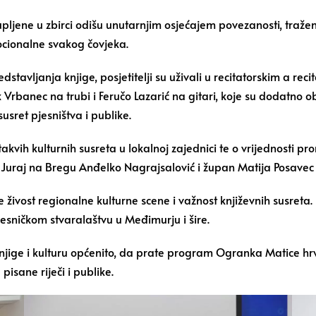
ljene u zbirci odišu unutarnjim osjećajem povezanosti, traženj
cionalne svakog čovjeka.
avljanja knjige, posjetitelji su uživali u recitatorskim a reci
 Vrbanec na trubi i Feručo Lazarić na gitari, koje su dodatno o
usret pjesništva i publike.
akvih kulturnih susreta u lokalnoj zajednici te o vrijednosti p
i Juraj na Bregu Anđelko Nagrajsalović i župan Matija Posavec
živost regionalne kulturne scene i važnost književnih susreta.
jesničkom stvaralaštvu u Međimurju i šire.
je knjige i kulturu općenito, da prate program Ogranka Matice 
isane riječi i publike.