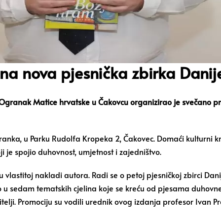
na nova pjesnička zbirka Danije
i, Ogranak Matice hrvatske u Čakovcu organizirao je svečano pr
anka, u Parku Rudolfa Kropeka 2, Čakovec. Domaći kulturni krug 
i je spojio duhovnost, umjetnost i zajedništvo.
 vlastitoj nakladi autora. Radi se o petoj pjesničkoj zbirci Dani
ao u sedam tematskih cjelina koje se kreću od pjesama duhovn
telji. Promociju su vodili urednik ovog izdanja profesor Ivan Pr