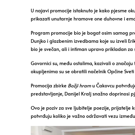
U najavi promocije istaknuto je kako pjesme okup
prikazati unutarnje hramove one duhovne i emo
Program promocije bio je bogat osim samog predst
Dunjko i glazbenim izvedbama koje su izveli Erik
bio je svečan, ali i intiman upravo prikladan za s
Govornici su, među ostalima, kazivali o značaju t
okupljenima su se obratili načelnik Općine Svet
Promocija zbirke
Božji hram
u Čakovcu potvrđuje 
predstavljanje, Danijel Kralj snažno doprinosi p
Ovo je poziv za sve ljubitelje poezije, prijatel
potvrđuju koliko je važno održavati vezu između p