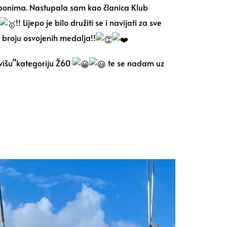
m usponima. Nastupala sam kao članica
Klub
!! Lijepo je bilo družiti se i navijati za sve
 broju osvojenih medalja!!
“višu”kategoriju Ž60
te se nadam uz