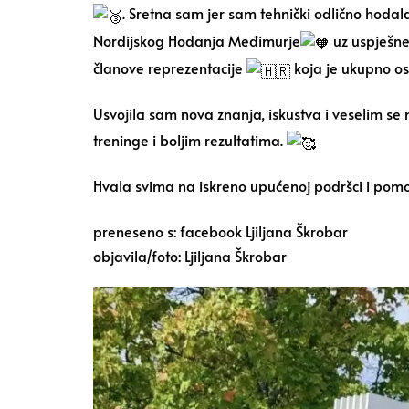
. Sretna sam jer sam tehnički odlično hodal
Nordijskog Hodanja Međimurje
uz uspješne
članove reprezentacije
koja je ukupno os
Usvojila sam nova znanja, iskustva i veselim s
treninge i boljim rezultatima.
Hvala svima na iskreno upućenoj podršci i pomo
preneseno s: facebook Ljiljana Škrobar
objavila/foto: Ljiljana Škrobar