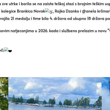
a sve utrke i borila se na zaista teškoj stazi s brojnim teški
 kolegice
Brankica Novak
,
Rajka Dzanko
i @anela krčmar
vojila 21 medalju i time bila 4. država od ukupno 18 država po
e novim natjecanjima u 2026. kada i službeno prelazim u novu 
ći.