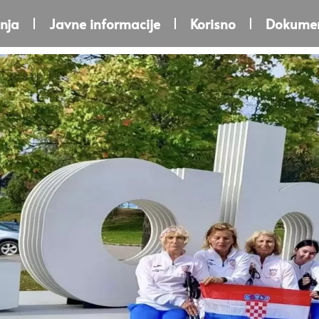
nja
Javne informacije
Korisno
Dokumen