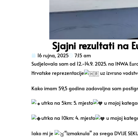
Sjajni rezultati na
16 rujna, 2025
7:15 am
Sudjelovala sam od 12.-14.9. 2025. na
INWA Eur
Hrvatske re
prezentacije
uz izvrsno vodst
Kako imam 59,5 godina zadovoljna sam postign
utrka na 5km: 5. mjesto
u mojoj kategor
utrka na 10km: 4. mjesto
u mojoj katego
Iako mi je
“izmaknula” za svega DVIJE SEKU