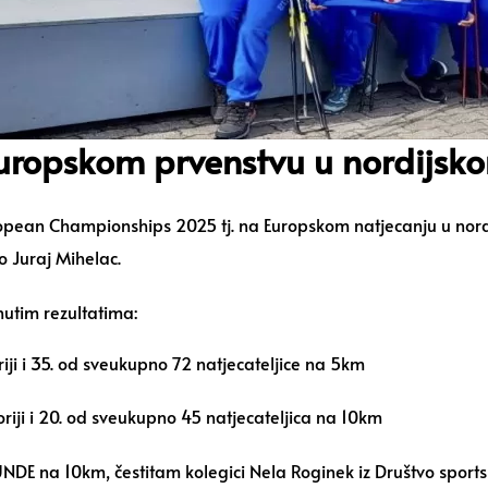
 Europskom prvenstvu u nordijsk
opean Championships 2025
tj. na Europskom natjecanju u nor
vo
Juraj Mihelac
.
utim rezultatima:
iji i 35. od sveukupno 72 natjecateljice na 5km
riji i 20. od sveukupno 45 natjecateljica na 10km
NDE na 10km, čestitam kolegici
Nela Roginek
iz
Društvo sports