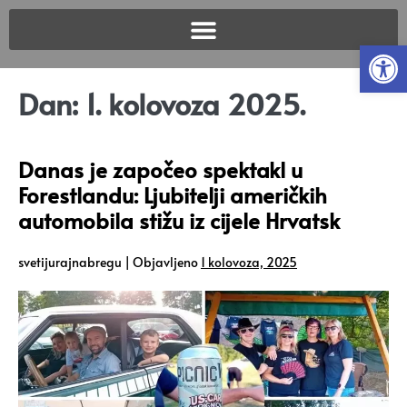
Open
Dan:
1. kolovoza 2025.
Danas je započeo spektakl u
Forestlandu: Ljubitelji američkih
automobila stižu iz cijele Hrvatsk
svetijurajnabregu
|
Objavljeno
1 kolovoza, 2025