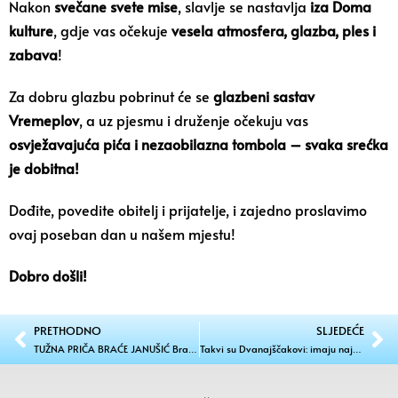
Nakon
svečane svete mise
, slavlje se nastavlja
iza Doma
kulture
, gdje vas očekuje
vesela atmosfera, glazba, ples i
zabava
!
Za dobru glazbu pobrinut će se
glazbeni sastav
Vremeplov
, a uz pjesmu i druženje očekuju vas
osvježavajuća pića i nezaobilazna tombola – svaka srećka
je dobitna!
Dođite, povedite obitelj i prijatelje, i zajedno proslavimo
ovaj poseban dan u našem mjestu!
Dobro došli!
PRETHODNO
SLJEDEĆE
TUŽNA PRIČA BRAĆE JANUŠIĆ Brat je u komi, ali idem ga vidjeti
Takvi su Dvanajščakovi: imaju najbolji Sauvignon i Graševinu, a odmah tu su i Pušipel, pjenušac “Pozoj”, Pinot sivi… Čestitamo!