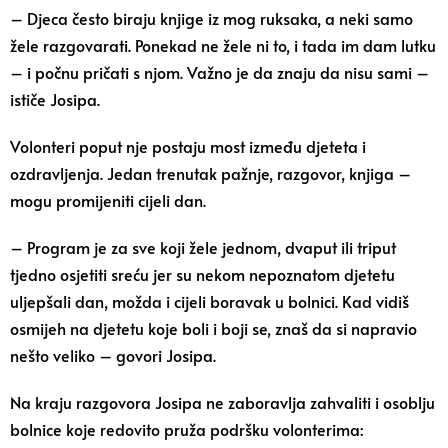
– Djeca često biraju knjige iz mog ruksaka, a neki samo
žele razgovarati. Ponekad ne žele ni to, i tada im dam lutku
– i počnu pričati s njom. Važno je da znaju da nisu sami –
ističe Josipa.
Volonteri poput nje postaju most između djeteta i
ozdravljenja. Jedan trenutak pažnje, razgovor, knjiga –
mogu promijeniti cijeli dan.
– Program je za sve koji žele jednom, dvaput ili triput
tjedno osjetiti sreću jer su nekom nepoznatom djetetu
uljepšali dan, možda i cijeli boravak u bolnici. Kad vidiš
osmijeh na djetetu koje boli i boji se, znaš da si napravio
nešto veliko – govori Josipa.
Na kraju razgovora Josipa ne zaboravlja zahvaliti i osoblju
bolnice koje redovito pruža podršku volonterima: