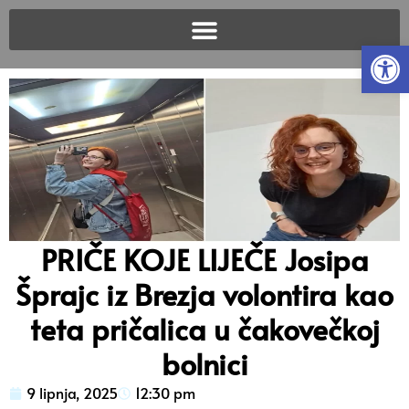
Open
PRIČE KOJE LIJEČE Josipa
Šprajc iz Brezja volontira kao
teta pričalica u čakovečkoj
bolnici
9 lipnja, 2025
12:30 pm