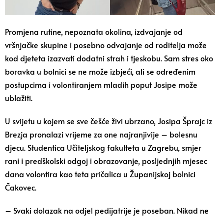
Promjena rutine, nepoznata okolina, izdvajanje od
vršnjačke skupine i posebno odvajanje od roditelja može
kod djeteta izazvati dodatni strah i tjeskobu. Sam stres oko
boravka u bolnici se ne može izbjeći, ali se određenim
postupcima i volontiranjem mladih poput Josipe može
ublažiti.
U svijetu u kojem se sve češće živi ubrzano, Josipa Šprajc iz
Brezja pronalazi vrijeme za one najranjivije – bolesnu
djecu. Studentica Učiteljskog fakulteta u Zagrebu, smjer
rani i predškolski odgoj i obrazovanje, posljednjih mjesec
dana volontira kao teta pričalica u Županijskoj bolnici
Čakovec.
– Svaki dolazak na odjel pedijatrije je poseban. Nikad ne