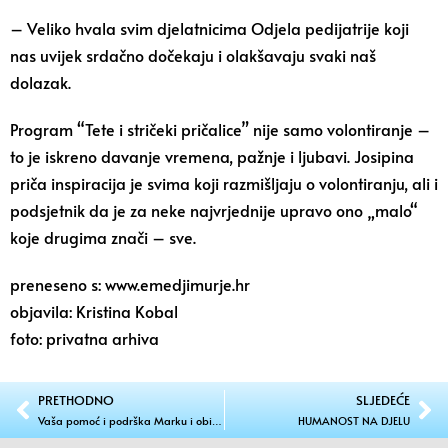
– Veliko hvala svim djelatnicima Odjela pedijatrije koji
nas uvijek srdačno dočekaju i olakšavaju svaki naš
dolazak.
Program “Tete i stričeki pričalice” nije samo volontiranje –
to je iskreno davanje vremena, pažnje i ljubavi. Josipina
priča inspiracija je svima koji razmišljaju o volontiranju, ali i
podsjetnik da je za neke najvrjednije upravo ono „malo“
koje drugima znači – sve.
preneseno s: www.emedjimurje.hr
objavila: Kristina Kobal
foto: privatna arhiva
PRETHODNO
SLJEDEĆE
Vaša pomoć i podrška Marku i obitelji Srpak omogućili vrhunsku terapiju i pomake nabolje
HUMANOST NA DJELU