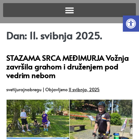
Open
Dan:
11. svibnja 2025.
STAZAMA SRCA MEĐIMURJA Vožnja
završila grahom i druženjem pod
vedrim nebom
svetijurajnabregu
|
Objavljeno
11 svibnja, 2025