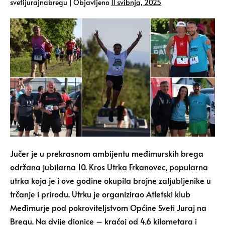
svetijurajnabregu
|
Objavljeno
11 svibnja, 2025
Jučer je u prekrasnom ambijentu međimurskih brega
održana jubilarna 10. Kros Utrka Frkanovec, popularna
utrka koja je i ove godine okupila brojne zaljubljenike u
trčanje i prirodu. Utrku je organizirao Atletski klub
Međimurje pod pokroviteljstvom Općine Sveti Juraj na
Bregu. Na dvije dionice – kraćoj od 4,6 kilometara i