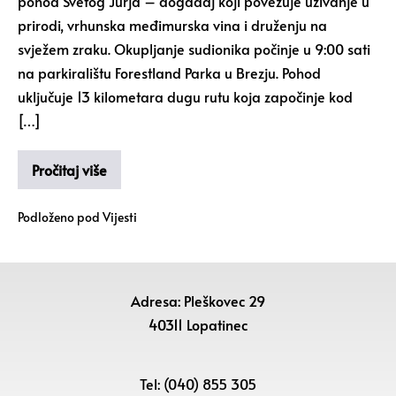
pohod Svetog Jurja – događaj koji povezuje uživanje u
prirodi, vrhunska međimurska vina i druženju na
svježem zraku. Okupljanje sudionika počinje u 9:00 sati
na parkiralištu Forestland Parka u Brezju. Pohod
uključuje 13 kilometara dugu rutu koja započinje kod
[…]
Pročitaj više
Podloženo pod
Vijesti
Adresa: Pleškovec 29
40311 Lopatinec
Tel: (040) 855 305