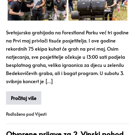
Svetojurska grahijada na Forestland Parku već tri godine
na Prvi maj privlači tisuće posjetitelja. I ove godine
rekordnih 75 ekipa kuhat će grah na prvi maj. Osim
natjecanja, sve posjetitelje očekuje u 13:00 sati podjela
besplatnog graha, velika igraonica za djecu u zelenilu
Bedekovičevih graba, ali i bogat program. U subotu 3.
svibnja koncert je […]
Pročitaj više
Podloženo pod
Vijesti
Otvorene prijave za 2. Vinski pohod