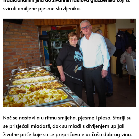
svirali omiljene pjesme slavljenika.
Noć se nastavila u ritmu smijeha, pjesme i plesa. Stariji su
se prisjećali mladosti, dok su mlađi s divljenjem upijali
životne priče koje su se prepričavale uz čašu dobrog vina.