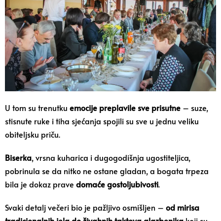
U tom su trenutku
emocije preplavile sve prisutne
– suze,
stisnute ruke i tiha sjećanja spojili su sve u jednu veliku
obiteljsku priču.
Biserka
, vrsna kuharica i dugogodišnja ugostiteljica,
pobrinula se da nitko ne ostane gladan, a bogata trpeza
bila je dokaz prave
domaće gostoljubivosti
.
Svaki detalj večeri bio je pažljivo osmišljen –
od mirisa
tradicionalnih jela do živahnih taktova glazbenika
koji su