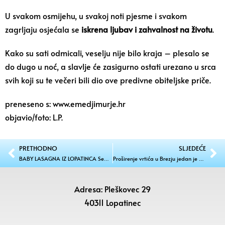
U svakom osmijehu, u svakoj noti pjesme i svakom
zagrljaju osjećala se
iskrena ljubav i zahvalnost na životu
.
Kako su sati odmicali, veselju nije bilo kraja – plesalo se
do dugo u noć, a slavlje će zasigurno ostati urezano u srca
svih koji su te večeri bili dio ove predivne obiteljske priče.
preneseno s: www.emedjimurje.hr
objavio/foto: L.P.
PRETHODNO
SLJEDEĆE
BABY LASAGNA IZ LOPATINCA Sedmogodišnji Juraj Cvetković osvaja plesnim talentom i stilom!
Proširenje vrtića u Brezju jedan je od najvažnijih projekata
Adresa: Pleškovec 29
40311 Lopatinec