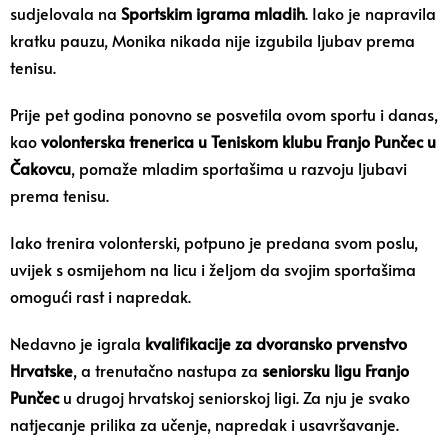
sudjelovala na
Sportskim igrama mladih
. Iako je napravila
kratku pauzu, Monika nikada nije izgubila ljubav prema
tenisu.
Prije pet godina ponovno se posvetila ovom sportu i danas,
kao
volonterska trenerica u Teniskom klubu Franjo Punčec u
Čakovcu
, pomaže mladim sportašima u razvoju ljubavi
prema tenisu.
Iako trenira volonterski, potpuno je predana svom poslu,
uvijek s osmijehom na licu i željom da svojim sportašima
omogući rast i napredak.
Nedavno je igrala
kvalifikacije za dvoransko prvenstvo
Hrvatske
, a trenutačno nastupa za
seniorsku ligu
Franjo
Punčec
u drugoj hrvatskoj seniorskoj ligi. Za nju je svako
natjecanje prilika za učenje, napredak i usavršavanje.