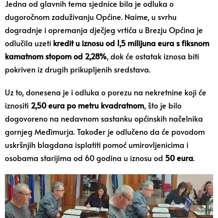
Jedna od glavnih tema sjednice bila je odluka o
dugoročnom zaduživanju Općine. Naime, u svrhu
dogradnje i opremanja dječjeg vrtića u Brezju Općina je
odlučila uzeti
kredit u iznosu od 1,5 milijuna eura s fiksnom
kamatnom stopom od 2,28%
, dok će ostatak iznosa biti
pokriven iz drugih prikupljenih sredstava.
Uz to, donesena je i odluka o porezu na nekretnine koji će
iznositi
2,50 eura po metru kvadratnom
, što je bilo
dogovoreno na nedavnom sastanku općinskih načelnika
gornjeg Međimurja. Također je odlučeno da će povodom
uskršnjih blagdana isplatiti pomoć umirovljenicima i
osobama starijima od 60 godina u iznosu od
50 eura
.