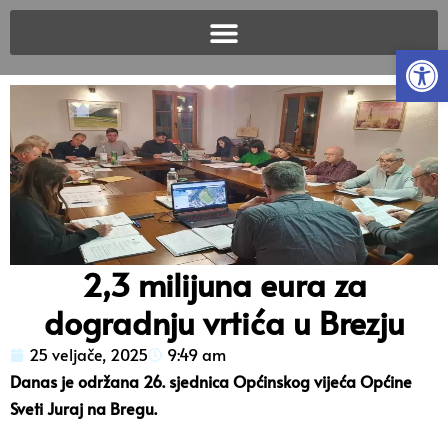
Open
2,3 milijuna eura za
dogradnju vrtića u Brezju
25 veljače, 2025
9:49 am
Danas je održana 26. sjednica Općinskog vijeća Općine
Sveti Juraj na Bregu.