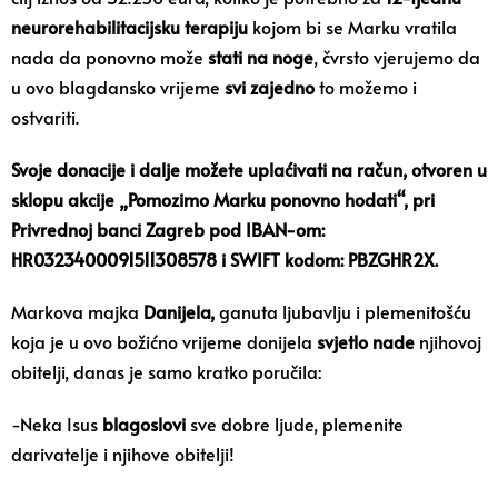
neurorehabilitacijsku terapiju
kojom bi se Marku vratila
nada da ponovno može
stati na noge
, čvrsto vjerujemo da
u ovo blagdansko vrijeme
svi zajedno
to možemo i
ostvariti.
Svoje donacije i dalje možete uplaćivati na račun, otvoren u
sklopu akcije „Pomozimo Marku ponovno hodati“, pri
Privrednoj banci Zagreb pod IBAN-om:
HR0323400091511308578 i SWIFT kodom: PBZGHR2X.
Markova majka
Danijela,
ganuta ljubavlju i plemenitošću
koja je u ovo božićno vrijeme donijela
svjetlo nade
njihovoj
obitelji, danas je samo kratko poručila:
-Neka Isus
blagoslovi
sve dobre ljude, plemenite
darivatelje i njihove obitelji!