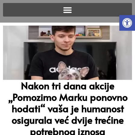
Open
Nakon tri dana akcije
„Pomozimo Marku ponovno
hodati“ vaša je humanost
osigurala već dvije trećine
potrebnog iznosa