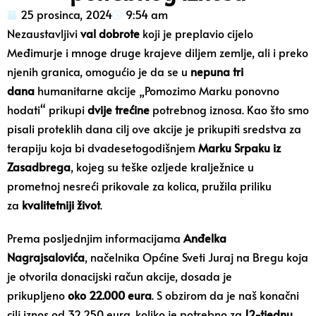
25 prosinca, 2024
9:54 am
Nezaustavljivi
val dobrote
koji je preplavio cijelo
Međimurje i mnoge druge krajeve diljem zemlje, ali i preko
njenih granica, omogućio je da se u
nepuna tri
dana
humanitarne akcije „Pomozimo Marku ponovno
hodati“ prikupi
dvije trećine
potrebnog iznosa. Kao što smo
pisali proteklih dana cilj ove akcije je prikupiti sredstva za
terapiju koja bi dvadesetogodišnjem
Marku Srpaku iz
Zasadbrega
, kojeg su teške ozljede kralježnice u
prometnoj nesreći prikovale za kolica, pružila priliku
za
kvalitetniji život
.
Prema posljednjim informacijama
Anđelka
Nagrajsalovića
, načelnika Općine Sveti Juraj na Bregu koja
je otvorila donacijski račun akcije, dosada je
prikupljeno
oko 22.000 eura
. S obzirom da je naš konačni
cilj iznos od 32.250 eura, koliko je potrebno za
12-tjednu