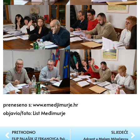
preneseno s: www.emedjimurje.hr
objavio/foto: List Međimurje
PRETHODNO
SLJEDEĆE
FILIP PALAŠEK IZ FRKANOVCA Poljoprivreda na Munđarovu bregu
Advent u Malom Mihaljevcu