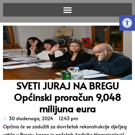
Open
SVETI JURAJ NA BREGU
Općinski proračun 9,048
milijuna eura
30 studenoga, 2024
12:43 pm
Općina će se zadužiti za dovršetak rekonstrukcije dječjeg
vrtića u Brezju, kazao je načelnik Anđelko Nagrajsalović