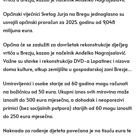
Općinski vijećnici Svetog Jurja na Bregu jednoglasno su
usvojili općinski proračun za 2025. godinu od 9,048
milijuna eura.
Općina će se zadužiti za dovršetak rekonstrukcije dječjeg
vrtića u Brezju, kazao je načelnik Anđelko Nagrajsalović.
Važne su stavke i rekonstrukcija DVD-a Lopatinec i nizova
doma kulture, otkup zemljišta u gospodarskoj zoni Brezje…
Umirovljenici i osobe starije od 60 godina mogu računati
na božićnicu od 50 eura. Ukupni iznos svih mirovina može
iznositi do 500 eura mjesečno, a dohodak i neoporezivi
primici (bez socijalnih potpora) starijih od 60 mogu iznositi
do 250 eura mjesečno.
Naknada za rođenje djeteta povećana je na tisuću eura te