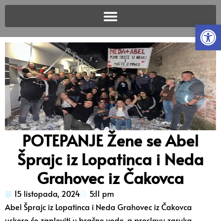
Open
POTEPANJE Žene se Abel
Šprajc iz Lopatinca i Neda
Grahovec iz Čakovca
15 listopada, 2024
5:11 pm
Abel Šprajc iz Lopatinca i Neda Grahovec iz Čakovca
uskoro će zaploviti u bračne vode, a proslavu zaruka