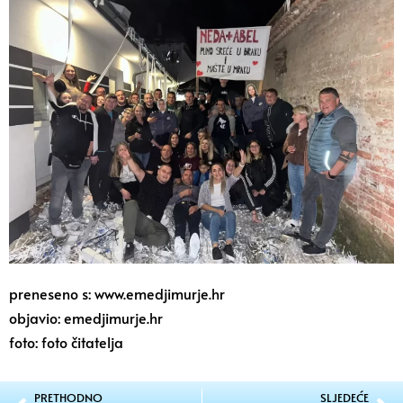
preneseno s: www.emedjimurje.hr
objavio: emedjimurje.hr
foto: foto čitatelja
PRETHODNO
SLJEDEĆE