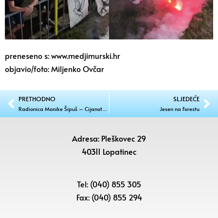
preneseno s: www.medjimurski.hr
objavio/foto: Miljenko Ovčar
PRETHODNO
SLJEDEĆE
Radionica Monike Šipuš – Cijanotopija
Jesen na Forestu
Adresa: Pleškovec 29
40311 Lopatinec
Tel: (040) 855 305
Fax: (040) 855 294