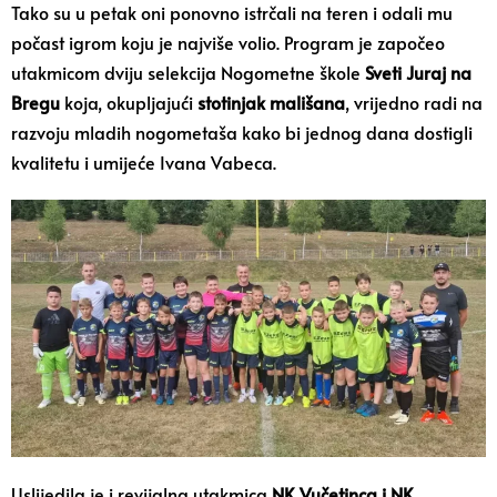
Tako su u petak oni ponovno istrčali na teren i odali mu
počast igrom koju je najviše volio. Program je započeo
utakmicom dviju selekcija Nogometne škole
Sveti Juraj na
Bregu
koja, okupljajući
stotinjak mališana
, vrijedno radi na
razvoju mladih nogometaša kako bi jednog dana dostigli
kvalitetu i umijeće Ivana Vabeca.
Uslijedila je i revijalna utakmica
NK Vučetinca i NK