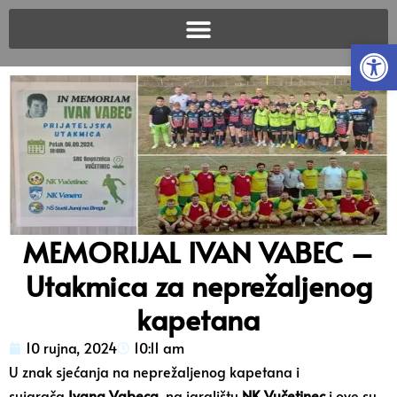
Open
MEMORIJAL IVAN VABEC –
Utakmica za neprežaljenog
kapetana
10 rujna, 2024
10:11 am
U znak sjećanja na neprežaljenog kapetana i
suigrača
Ivana Vabeca
, na igralištu
NK Vučetinec
i ove su