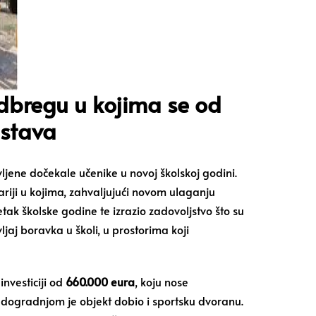
adbregu u kojima se od
astava
jene dočekale učenike u novoj školskoj godini.
iji u kojima, zahvaljujući novom ulaganju
k školske godine te izrazio zadovoljstvo što su
vljaj boravka u školi, u prostorima koji
investiciji od
660.000 eura
, koju nose
a dogradnjom je objekt dobio i sportsku dvoranu.