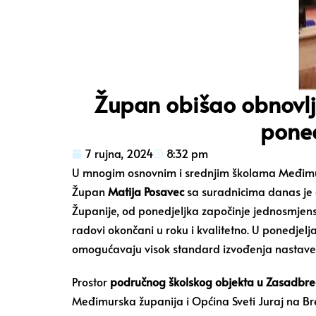
Župan obišao obnovlje
poned
7 rujna, 2024
8:32 pm
U mnogim osnovnim i srednjim školama Međimursk
Župan
Matija Posavec
sa suradnicima danas je o
Županije, od ponedjeljka započinje jednosmjens
radovi okončani u roku i kvalitetno. U ponedjeljak
omogućavaju visok standard izvođenja nastave
Prostor
područnog školskog objekta u Zasadbr
Međimurska županija i Općina Sveti Juraj na Br