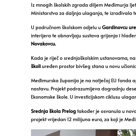
Iz mnogih školskih zgrada diljem Međimurja ljet
Ministarstva za daljnja ulaganja, te izrađivala t
U područnom školskom odjelu u
Gardinovcu
ure
interijera te obnavljaju sustava grijanja i hlađen
Novakovcu
.
Kada je riječ o srednjoškolskim ustanovama, nas
školi
uređen prostor bivšeg stana u novu učionicu
Međimurska županija je na natječaj EU fonda ap
nastavu. Projekt podrazumijeva dogradnju deset 
Ekonomske škole. U investicijskom ciklusu ulaga
Srednja škola Prelog
također je osvanula u novom
projekt vrijedan 12 milijuna eura, za koji je M