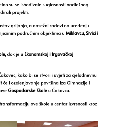
lelno su se ishođivale suglasnosti nadležnog
irali projekti.
ustav grijanja, a opsežni radovi na uređenju
njezinim područnim objektima u
Miklavcu, Sivici i
ole
,
dok je u
Ekonomskoj i trgovačkoj
akovec, kako bi se stvorili uvjeti za cjelodnevnu
 će i ozelenjavanje površina iza Gimnazije i
nove
Gospodarske škole
u Čakovcu.
ransformaciju ove škole u centar izvrsnosti kroz