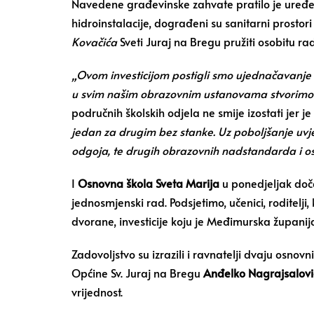
Navedene građevinske zahvate pratilo je uređenj
hidroinstalacije, dograđeni su sanitarni prostor
Kovačića
Sveti Juraj na Bregu pružiti osobitu r
„Ovom investicijom postigli smo ujednačavanje u
u svim našim obrazovnim ustanovama stvorimo u
područnih školskih odjela ne smije izostati jer
jedan za drugim bez stanke. Uz poboljšanje uvj
odgoja, te drugih obrazovnih nadstandarda i osn
I
Osnovna škola Sveta Marija
u ponedjeljak doče
jednosmjenski rad. Podsjetimo, učenici, roditelji,
dvorane, investicije koju je Međimurska županij
Zadovoljstvo su izrazili i ravnatelji dvaju osnovn
Općine Sv. Juraj na Bregu
Anđelko Nagrajsalovi
vrijednost.