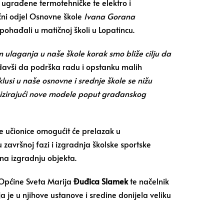
, ugrađene termotehničke te elektro i
učni odjel Osnovne škole
Ivana Gorana
pohađali u matičnoj školi u Lopatincu.
m ulaganja u naše škole korak smo bliže cilju da
odavši da podrška radu i opstanku malih
klusi u naše osnovne i srednje škole se nižu
anizirajući nove modele poput građanskog
e učionice omogućit će prelazak u
 u završnoj fazi i izgradnja školske sportske
na izgradnju objekta.
a Općine Sveta Marija
Đuđica Slamek
te načelnik
a je u njihove ustanove i sredine donijela veliku