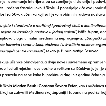
e i opremanje interijera, pa su zamijenjeni stolarija i podovi
i te uređena fasada i okoliš škole. U ponedjeljak će ovaj podr
adost za 50-ak učenika koji su tijekom obimnih radova nastavu 
vjeta i standarda u matičnoj i područnoj školi, a kontinuiteto
vjete za izvođenje nastave u jednoj smjeni“,
ističe župan, d
 je njihova uloga u malim sredinama neprocjenjiva:
„Ulagački ci
eta boravka i rada u školi, ulažemo i u kvalitetu nastave org
ažujući centre izvrsnosti“,
rekao je župan Matija Posavec.
kuje učenike obnovljena, a dvije nove i suvremeno opremljen
 kao i ostali mještani ove općine u velikom su iščekivanju jer je
a preuzela na sebe kako bi prekinula dugi niz godina čekanja 
ih škola
Mladen Beuk
i
Gordana Šavora
Peter
, kao i načelnic
ć
koji su zahvalili Međimurskoj županiji i županu na podršci koj