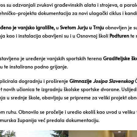
os su odzvanjali zvukovi građevinskih alata i strojeva, a para
ehničko-projekta dokumentacija za novi ulagački ciklus i kandid
đeno je vanjsko igralište,
u
Svetom Jurju u Trnju
obnovljen je s
ja kao i instalacija obavljeni su i u Osnovnoj školi
Podturen
te 
tavljeno je uređenje vanjskih sportskih terena
Graditeljske šk
 te instalirano podno grijanje.
licirala dogradnju i proširenje
Gimnazije
Josipa Slavenskog
Č
novih učionica te izgradnju školske sportske dvorane. Uslijedit
nja u srednje škole, obavljaju se pripreme za veliki projekt ob
 ruhu. Obnovilo se pročelje i uredio okoliš kao uvod u veliku t
eđimurska županija već predala dokumentaciju.