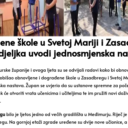
ne škole u Svetoj Mariji i Zas
jeljka uvodi jednosmjenska n
e županije i ovoga ljeta su se odvijali radovi kako bi obnovl
bišao obnovljene i dograđene škole u Zasadbregu i Svetoj Mar
ka nastava. Župan se uvjerio da su ustanove spremne za početa
 će otvoriti vrata učenicima i učiteljima te im pružiti novi doži
.
egu
bilo je ljetos jedno od većih gradilišta u Međimurju. Riječ je 
egu.
Na gornjoj etaži zgrade uređene su dvije nove učionice, 