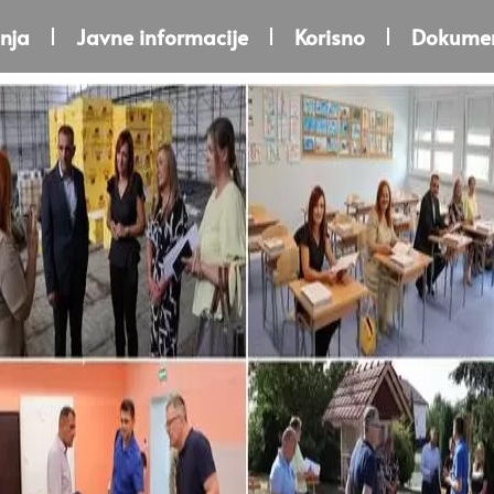
nja
Javne informacije
Korisno
Dokumen