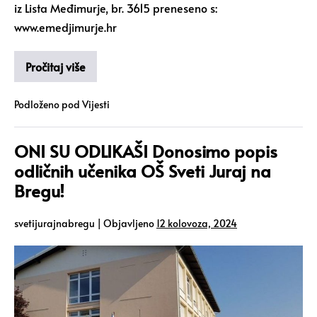
iz Lista Međimurje, br. 3615 preneseno s:
www.emedjimurje.hr
Pročitaj više
Podloženo pod
Vijesti
ONI SU ODLIKAŠI Donosimo popis
odličnih učenika OŠ Sveti Juraj na
Bregu!
svetijurajnabregu
|
Objavljeno
12 kolovoza, 2024