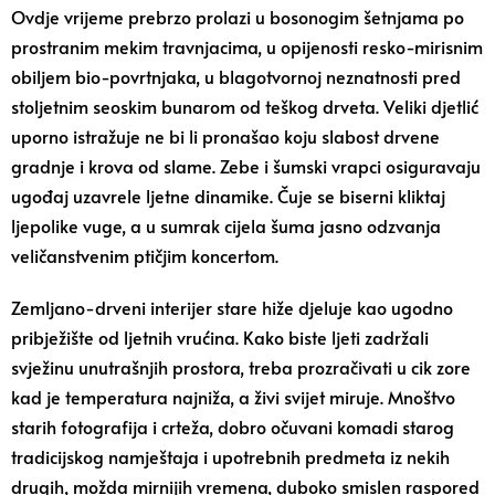
Ovdje vrijeme prebrzo prolazi u bosonogim šetnjama po
prostranim mekim travnjacima, u opijenosti resko-mirisnim
obiljem bio-povrtnjaka, u blagotvornoj neznatnosti pred
stoljetnim seoskim bunarom od teškog drveta. Veliki djetlić
uporno istražuje ne bi li pronašao koju slabost drvene
gradnje i krova od slame. Zebe i šumski vrapci osiguravaju
ugođaj uzavrele ljetne dinamike. Čuje se biserni kliktaj
ljepolike vuge, a u sumrak cijela šuma jasno odzvanja
veličanstvenim ptičjim koncertom.
Zemljano-drveni interijer stare hiže djeluje kao ugodno
pribježište od ljetnih vrućina. Kako biste ljeti zadržali
svježinu unutrašnjih prostora, treba prozračivati u cik zore
kad je temperatura najniža, a živi svijet miruje. Mnoštvo
starih fotografija i crteža, dobro očuvani komadi starog
tradicijskog namještaja i upotrebnih predmeta iz nekih
drugih, možda mirnijih vremena, duboko smislen raspored