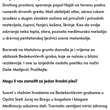
životnog prostora, spavanje poput Hajdi na tavanu podno
rumenih drvenih greda. Mali obiteljski oltar, ukrasi rukom
izrađeni u dugim zimskim noćima od priručnih i prirodnih
materijala, ćupovi, fenjeri, košare, škrinje. Kao da ovdje
odzvanja neka topla, stara, poznata međimurska melodija
u drevnoj pentatonskoj ljestvici snene melankolije.
Boravak na Matulovu gruntu dozvolio je i vrijeme za
obilazak Bedekovićevih graba, koje se nalaze u blizini
rezidencije. I one su iznjedrile osobitu poetiku na način
Dalie Matijević. Pročitajte:
Mogu li vas zamoliti za jedan livadni ples?
Susret s vlažnim livadama na Bedekovićevim grabama u
Općini Sveti Juraj na Bregu u bogatom i blagom
Međimurju oduzima dah. Travnato-zemljani mirisi zdravog