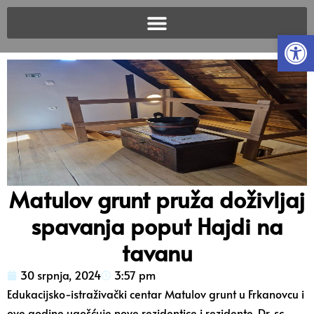
Open
Matulov grunt pruža doživljaj
spavanja poput Hajdi na
tavanu
30 srpnja, 2024
3:57 pm
Edukacijsko-istraživački centar Matulov grunt u Frkanovcu i
ove godine ugošćuje nove rezidentice i rezidente. Dr. sc.