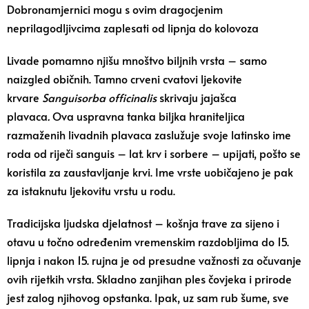
Dobronamjernici mogu s ovim dragocjenim
neprilagodljivcima zaplesati od lipnja do kolovoza
Livade pomamno njišu mnoštvo biljnih vrsta – samo
naizgled običnih. Tamno crveni cvatovi ljekovite
krvare
Sanguisorba officinalis
skrivaju jajašca
plavaca
.
Ova uspravna tanka biljka hraniteljica
razmaženih livadnih plavaca zaslužuje svoje latinsko ime
roda od riječi sanguis – lat. krv i sorbere – upijati, pošto se
koristila za zaustavljanje krvi. Ime vrste uobičajeno je pak
za istaknutu ljekovitu vrstu u rodu.
Tradicijska ljudska djelatnost – košnja trave za sijeno i
otavu u točno određenim vremenskim razdobljima do 15.
lipnja i nakon 15. rujna je od presudne važnosti za očuvanje
ovih rijetkih vrsta. Skladno zanjihan ples čovjeka i prirode
jest zalog njihovog opstanka. Ipak, uz sam rub šume, sve