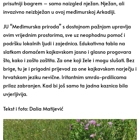
prisutniji bagrem – samo naizgled nježan. Nježan, ali
invazivno neizbježan u ovoj međimurskoj Arkadiji.
JU “Međimurska priroda” s dostojnom pažnjom upravlja
ovim vrijednim prostorima, sve uz neophodnu pomoć i
podršku lokalnih ljudi i zajednica. Edukativna tabla na
slatkom domaćem kajkavskom jasno i glasno progovara
što, kako i zašto zaštita. Za one koji žele i mogu slušati. Bez
brige, tu je i prigodni prijevod za one kajkavskom narječju i
hrvatskom jeziku nevične. Iritantnim smrdo-prdilicama
prilaz zabranjen. Kad bi još samo ta jadna kaznica bila
uvjerljivija.
Tekst i foto: Dalia Matijević