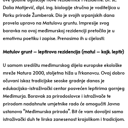
Dalia Matijević, dipl. ing. biologije stručna je voditeljica u
Parku prirode Žumberak. Dio je svojih srpanjskih dana
provela upravo na Matulovu gruntu. Impresije svog
boravka na ovoj međimurskoj rezidenciji pretočila je u
emotivnu poetiku i zapise. Prenosimo ih u cijelosti:
Matulov grunt – leptirova rezidencija (matul – kajk. leptir)
U samom središtu međimurskog dijela europske ekološke
mreže Natura 2000, stoljetna hiža u Frkanovcu. Ovaj dobro
očuvani iskaz tradicijske seoske gradnje danas je
edukacijsko-istraživački centar posvećen leptirima gornjeg
Međimurja. Boravak za prirodoslovce i istraživače te
prirodom nadahnute umjetnike rado će omogućiti Javna
ustanova “Međimurska priroda”. Bit će vam dovoljni samo
istraživački duh te lirska zanesenost krajolikom i tradicijom.