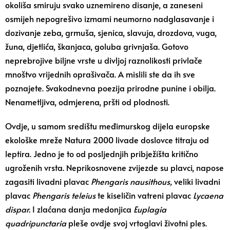
okoliša smiruju svako uznemireno disanje, a zaneseni
osmijeh nepogrešivo izmami neumorno nadglasavanje i
dozivanje zeba, grmuša, sjenica, slavuja, drozdova, vuga,
žuna, djetlića, škanjaca, goluba grivnjaša. Gotovo
neprebrojive biljne vrste u divljoj raznolikosti privlače
mnoštvo vrijednih oprašivača. A mislili ste da ih sve
poznajete. Svakodnevna poezija prirodne punine i obilja.
Nenametljiva, odmjerena, pršti od plodnosti.
Ovdje, u samom središtu međimurskog dijela europske
ekološke mreže Natura 2000 livade doslovce titraju od
leptira. Jedno je to od posljednjih pribježišta kritično
ugroženih vrsta. Neprikosnovene zvijezde su plavci, napose
zagasiti livadni plavac
Phengaris nausithous,
veliki livadni
plavac
Phengaris teleius
te kiseličin vatreni plavac
Lycaena
dispar.
I zlaćana danja medonjica
Euplagia
quadripunctaria
pleše ovdje svoj vrtoglavi životni ples.