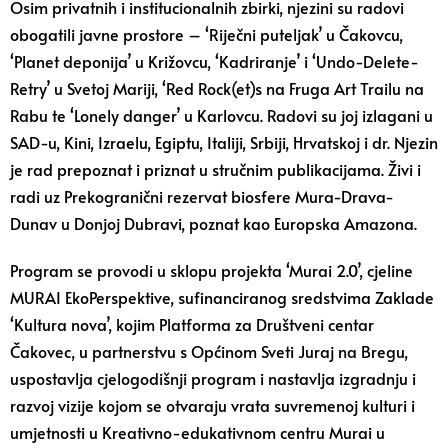
Osim privatnih i institucionalnih zbirki, njezini su radovi
obogatili javne prostore – ‘Riječni puteljak’ u Čakovcu,
‘Planet deponija’ u Križovcu, ‘Kadriranje’ i ‘Undo-Delete-
Retry’ u Svetoj Mariji, ‘Red Rock(et)s na Fruga Art Trailu na
Rabu te ‘Lonely danger’ u Karlovcu. Radovi su joj izlagani u
SAD-u, Kini, Izraelu, Egiptu, Italiji, Srbiji, Hrvatskoj i dr. Njezin
je rad prepoznat i priznat u stručnim publikacijama. Živi i
radi uz Prekogranični rezervat biosfere Mura-Drava-
Dunav u Donjoj Dubravi, poznat kao Europska Amazona.
Program se provodi u sklopu projekta ‘Murai 2.0’, cjeline
MURAI EkoPerspektive, sufinanciranog sredstvima Zaklade
‘Kultura nova’, kojim Platforma za Društveni centar
Čakovec, u partnerstvu s Općinom Sveti Juraj na Bregu,
uspostavlja cjelogodišnji program i nastavlja izgradnju i
razvoj vizije kojom se otvaraju vrata suvremenoj kulturi i
umjetnosti u Kreativno-edukativnom centru Murai u