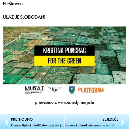
Pleškovcu.
ULAZ JE SLOBODAN!
preneseno s: www.emedjimurje.hr
PRETHODNO
SLJEDEĆE
Prazan fipinski kotlić dokaz je da je bilo – fino!
Slavonci u karikaturama našeg Damira Novaka