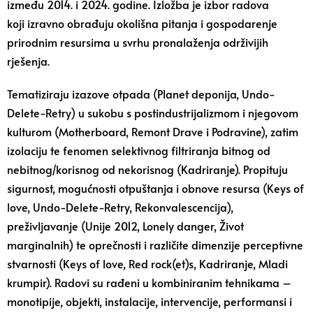
između 2014. i 2024. godine. Izložba je izbor radova
koji izravno obrađuju okolišna pitanja i gospodarenje
prirodnim resursima u svrhu pronalaženja održivijih
rješenja.
Tematiziraju izazove otpada (Planet deponija, Undo-
Delete-Retry) u sukobu s postindustrijalizmom i njegovom
kulturom (Motherboard, Remont Drave i Podravine), zatim
izolaciju te fenomen selektivnog filtriranja bitnog od
nebitnog/korisnog od nekorisnog (Kadriranje). Propituju
sigurnost, mogućnosti otpuštanja i obnove resursa (Keys of
love, Undo-Delete-Retry, Rekonvalescencija),
preživljavanje (Unije 2012, Lonely danger, Život
marginalnih) te oprečnosti i različite dimenzije perceptivne
stvarnosti (Keys of love, Red rock(et)s, Kadriranje, Mladi
krumpir). Radovi su rađeni u kombiniranim tehnikama –
monotipije, objekti, instalacije, intervencije, performansi i