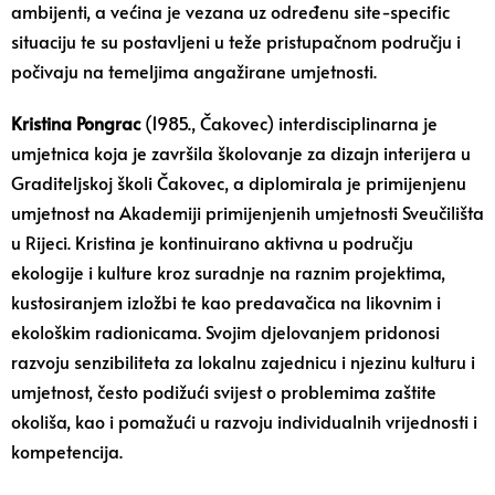
ambijenti, a većina je vezana uz određenu site-specific
situaciju te su postavljeni u teže pristupačnom području i
počivaju na temeljima angažirane umjetnosti.
Kristina Pongrac
(1985., Čakovec) interdisciplinarna je
umjetnica koja je završila školovanje za dizajn interijera u
Graditeljskoj školi Čakovec, a diplomirala je primijenjenu
umjetnost na Akademiji primijenjenih umjetnosti Sveučilišta
u Rijeci. Kristina je kontinuirano aktivna u području
ekologije i kulture kroz suradnje na raznim projektima,
kustosiranjem izložbi te kao predavačica na likovnim i
ekološkim radionicama. Svojim djelovanjem pridonosi
razvoju senzibiliteta za lokalnu zajednicu i njezinu kulturu i
umjetnost, često podižući svijest o problemima zaštite
okoliša, kao i pomažući u razvoju individualnih vrijednosti i
kompetencija.