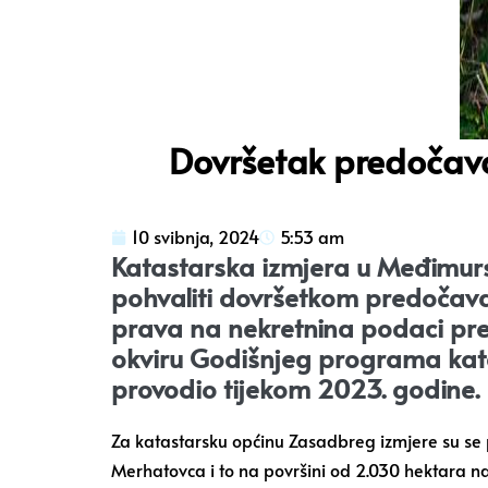
Dovršetak predočava
10 svibnja, 2024
5:53 am
Katastarska izmjera u Međimurs
pohvaliti dovršetkom predočava
prava na nekretnina podaci predo
okviru Godišnjeg programa kata
provodio tijekom 2023. godine.
Za katastarsku općinu Zasadbreg izmjere su se p
Merhatovca i to na površini od 2.030 hektara na 