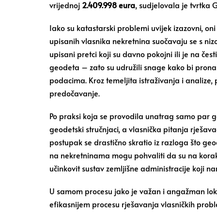
vrijednoj
2.409.998 eura
, sudjelovala je tvrtk
Iako su katastarski problemi uvijek izazovni, on
upisanih vlasnika nekretnina suočavaju se s ni
upisani pretci koji su davno pokojni ili je na čes
geodeta – zato su udružili snage kako bi pronašl
podacima. Kroz temeljita istraživanja i analize, 
predočavanje.
Po praksi koja se provodila unatrag samo par g
geodetski stručnjaci, a vlasnička pitanja rješava
postupak se drastično skratio iz razloga što geo
na nekretninama mogu pohvaliti da su na korak d
učinkovit sustav zemljišne administracije koji n
U samom procesu jako je važan i angažman lokaln
efikasnijem procesu rješavanja vlasničkih prob