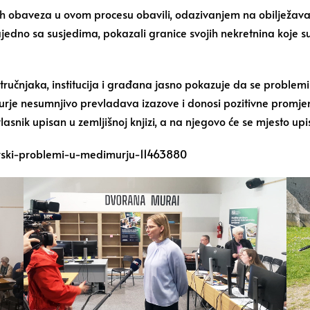
jih obaveza u ovom procesu obavili, odazivanjem na obilježava
zajedno sa susjedima, pokazali granice svojih nekretnina koje 
stručnjaka, institucija i građana jasno pokazuje da se problemi 
urje nesumnjivo prevladava izazove i donosi pozitivne promje
vlasnik upisan u zemljišnoj knjizi, a na njegovo će se mjesto upis
tarski-problemi-u-medimurju-11463880