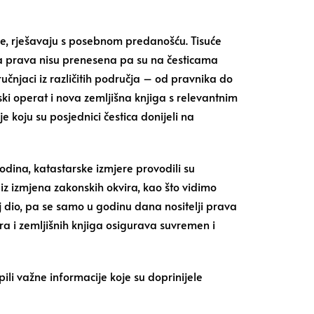
ere, rješavaju s posebnom predanošću. Tisuće
ka prava nisu prenesena pa su na česticama
tručnjaci iz različitih područja – od pravnika do
ski operat i nova zemljišna knjiga s relevantnim
e koju su posjednici čestica donijeli na
dina, katastarske izmjere provodili su
i iz izmjena zakonskih okvira, kao što vidimo
oj dio, pa se samo u godinu dana nositelji prava
a i zemljišnih knjiga osigurava suvremen i
li važne informacije koje su doprinijele