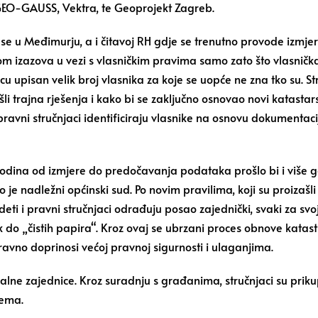
a GEO-GAUSS, Vektra, te Geoprojekt Zagreb.
i se u Međimurju, a i čitavoj RH gdje se trenutno provode izmj
zom izazova u vezi s vlasničkim pravima samo zato što vlasnič
ticu upisan velik broj vlasnika za koje se uopće ne zna tko su. S
i trajna rješenja i kako bi se zaključno osnovao novi katastar
pravni stručnjaci identificiraju vlasnike na osnovu dokumentacij
odina od izmjere do predočavanja podataka prošlo bi i više go
o je nadležni općinski sud. Po novim pravilima, koji su proizašl
deti i pravni stručnjaci odrađuju posao zajednički, svaki za sv
o „čistih papira“. Kroz ovaj se ubrzani proces obnove katastr
aravno doprinosi većoj pravnoj sigurnosti i ulaganjima.
e zajednice. Kroz suradnju s građanima, stručnjaci su prikupi
lema.