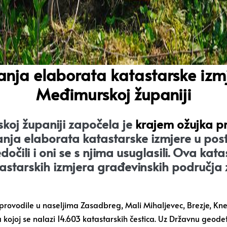
nja elaborata katastarske izmj
Međimurskoj županiji
koj županiji započela je
krajem ožujka p
nja elaborata katastarske izmjere u post
čili i oni se s njima usuglasili. Ova kat
starskih izmjera građevinskih područja z
rovodile u naseljima Zasadbreg, Mali Mihaljevec, Brezje, Knez
kojoj se nalazi 14.603 katastarskih čestica. Uz Državnu geodet