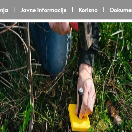
nja
Javne informacije
Korisno
Dokumen