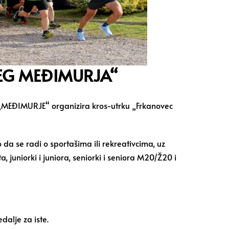
EG MEĐIMURJA“
m „MEĐIMURJE“ organizira kros-utrku „Frkanovec
 da se radi o sportašima ili rekreativcima, uz
juniorki i juniora, seniorki i seniora M20/Ž20 i
dalje za iste.