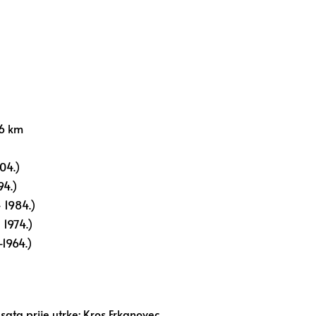
,6 km
04.)
94.)
 1984.)
 1974.)
–1964.)
 sata prije utrke:
Kros Frkanovec