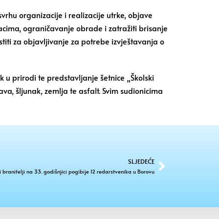
rhu organizacije i realizacije utrke, objave
dacima, ograničavanje obrade i zatražiti brisanje
titi za objavljivanje za potrebe izvještavanja o
 u prirodi te predstavljanje šetnice „Školski
va, šljunak, zemlja te asfalt. Svim sudionicima
SLJEDEĆE
branitelji na 33. godišnjici pogibije 12 redarstvenika u Borovu