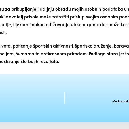
u za prikupljanje i daljnju obradu mojih osobnih podataka u sv
 Svaki davatelj privole može zatražiti pristup svojim osobnim po
e prije, tijekom i nakon održavanja utrke organizator može koris
sti.
vota, poticanje športskih aktivnosti, športsko druženje, boravak
naseljem, šumama te prekrasnom prirodom. Podloga staza je: tra
stizanje što bojih rezultata.
Međimurski 