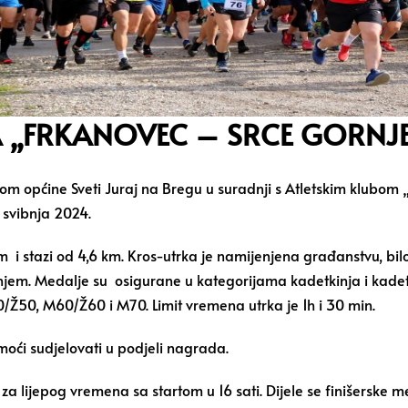
A „FRKANOVEC – SRCE GORNJ
tvom općine Sveti Juraj na Bregu u suradnji s Atletskim klubo
 svibnja 2024.
 i stazi od 4,6 km. Kros-utrka je namijenjena građanstvu, bilo
em. Medalje su osigurane u kategorijama kadetkinja i kadeta, 
Ž50, M60/Ž60 i M70. Limit vremena utrka je 1h i 30 min.
moći sudjelovati u podjeli nagrada.
 lijepog vremena sa startom u 16 sati. Dijele se finišerske me