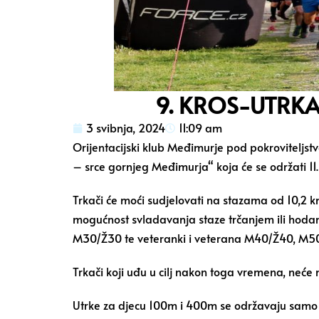
9. KROS-UTRK
3 svibnja, 2024
11:09 am
Orijentacijski klub Međimurje pod pokroviteljs
– srce gornjeg Međimurja“ koja će se održati 11.
Trkači će moći sudjelovati na stazama od 10,2 km
mogućnost svladavanja staze trčanjem ili hodanj
M30/Ž30 te veteranki i veterana M40/Ž40, M50/
Trkači koji uđu u cilj nakon toga vremena, neće 
Utrke za djecu 100m i 400m se održavaju samo za