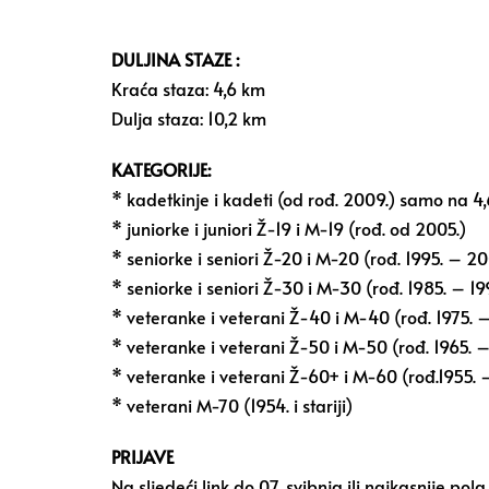
DULJINA STAZE :
Kraća staza: 4,6 km
Dulja staza: 10,2 km
KATEGORIJE:
* kadetkinje i kadeti (od rođ. 2009.) samo na 4
* juniorke i juniori Ž-19 i M-19 (rođ. od 2005.)
* seniorke i seniori Ž-20 i M-20 (rođ. 1995. – 20
* seniorke i seniori Ž-30 i M-30 (rođ. 1985. – 19
* veteranke i veterani Ž-40 i M-40 (rođ. 1975. –
* veteranke i veterani Ž-50 i M-50 (rođ. 1965. –
* veteranke i veterani Ž-60+ i M-60 (rođ.1955. 
* veterani M-70 (1954. i stariji)
PRIJAVE
Na sljedeći link do 07. svibnja ili najkasnije pola