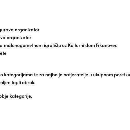
igurava organizator
ava organizator
e na malonogometnom igralištu uz Kulturni dom Frkanovec
jete
po kategorijama te za najbolje natjecatelje u ukupnom poretk
mljen topli obrok.
bje kategorije.