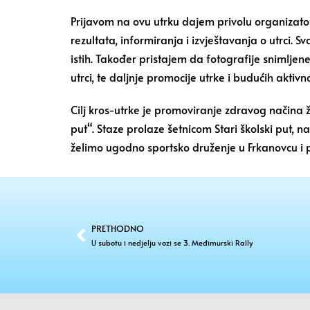
Prijavom na ovu utrku dajem privolu organizator
rezultata, informiranja i izvještavanja o utrci.
istih. Također pristajem da fotografije snimljen
utrci, te daljnje promocije utrke i budućih aktivno
Cilj kros-utrke je promoviranje zdravog načina ži
put“. Staze prolaze šetnicom Stari školski put, 
želimo ugodno sportsko druženje u Frkanovcu i po
PRETHODNO
U subotu i nedjelju vozi se 3. Međimurski Rally