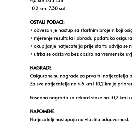
4,6 km 17:15 sati
10,2 km 17:30 sati
OSTALI PODACI:
• obvezan je nastup sa startnim brojem koji os
• mjerenje rezultata i obradu podataka osigur
• okupljanje natjecatelja prije starta odvija s
• utrka se održava bez obzira na vremenske uv
NAGRADE
Osigurane su nagrade za prva tri natjecatelja 
Za sve natjecatelje na 4,6 km i 10,2 km je pripre
Posebna nagrada za rekord staze na 10,2 km u o
NAPOMENE
Natjecatelji nastupaju na vlastitu odgovornost.