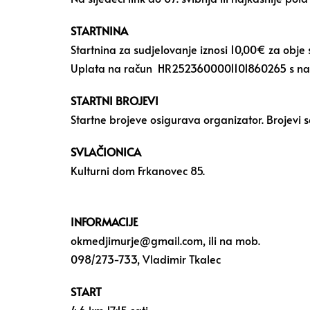
STARTNINA
Startnina za sudjelovanje iznosi 10,00€ za obje 
Uplata na račun HR2523600001101860265 s napo
STARTNI BROJEVI
Startne brojeve osigurava organizator. Brojevi s
SVLAČIONICA
Kulturni dom Frkanovec 85.
INFORMACIJE
okmedjimurje@gmail.com, ili na mob.
098/273-733, Vladimir Tkalec
START