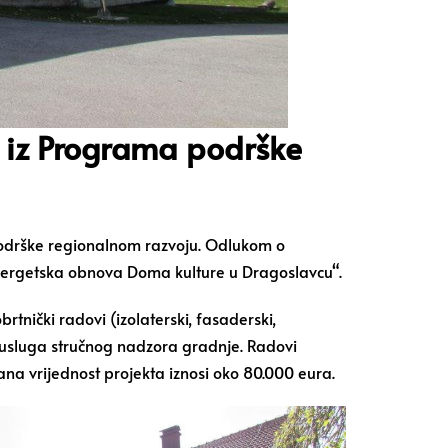
a iz Programa podrške
 podrške regionalnom razvoju. Odlukom o
„Energetska obnova Doma kulture u Dragoslavcu“.
rtnički radovi (izolaterski, fasaderski,
, te usluga stručnog nadzora gradnje. Radovi
ana vrijednost projekta iznosi oko 80.000 eura.