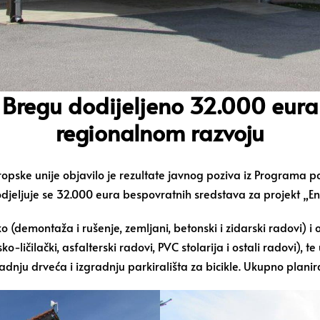
a Bregu dodijeljeno 32.000 eur
regionalnom razvoju
ropske unije objavilo je rezultate javnog poziva iz Programa
dodjeljuje se 32.000 eura bespovratnih sredstava za projekt 
demontaža i rušenje, zemljani, betonski i zidarski radovi) i ob
ko-ličilački, asfalterski radovi, PVC stolarija i ostali radovi)
dnju drveća i izgradnju parkirališta za bicikle. Ukupno planir