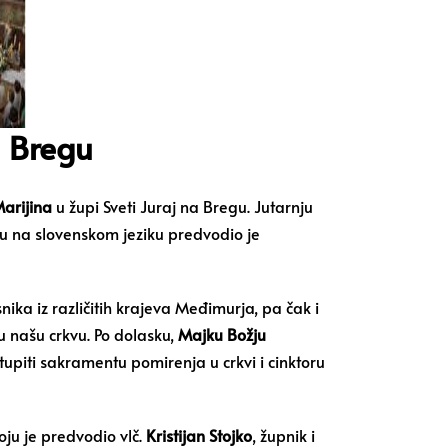
a Bregu
arijina
u župi Sveti Juraj na Bregu. Jutarnju
Misu na slovenskom jeziku predvodio je
ika iz različitih krajeva Međimurja, pa čak i
u našu crkvu. Po dolasku,
Majku Božju
tupiti sakramentu pomirenja u crkvi i cinktoru
oju je predvodio vlč.
Kristijan Stojko
, župnik i