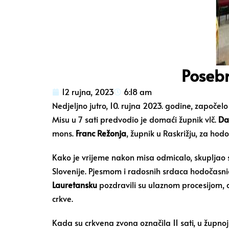
Posebn
12 rujna, 2023
6:18 am
Nedjeljno jutro, 10. rujna 2023. godine, započe
Misu u 7 sati predvodio je domaći župnik vlč.
Dan
mons.
Franc Režonja
, župnik u Raskrižju, za h
Kako je vrijeme nakon misa odmicalo, skupljao se
Slovenije. Pjesmom i radosnih srdaca hodočasnici
Lauretansku
pozdravili su ulaznom procesijom, a 
crkve.
Kada su crkvena zvona označila 11 sati, u župnoj