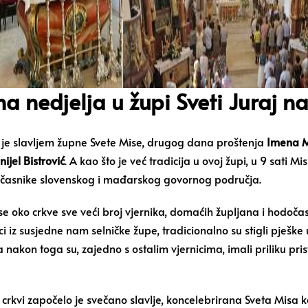
a nedjelja u župi Sveti Juraj n
lo je slavljem župne Svete Mise, drugog dana proštenja
Imena M
ijel Bistrović
. A kao što je već tradicija u ovoj župi, u 9 sati 
odočasnike slovenskog i mađarskog govornog područja.
 oko crkve sve veći broj vjernika, domaćih župljana i hodočasn
 iz susjedne nam selničke župe, tradicionalno su stigli pješke 
nakon toga su, zajedno s ostalim vjernicima, imali priliku pris
 crkvi započelo je svečano slavlje, koncelebrirana Sveta Misa k