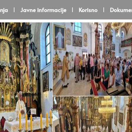
nja
Javne informacije
Korisno
Dokumen