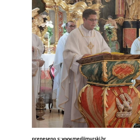
preneseno s: www.medjimurski.hr