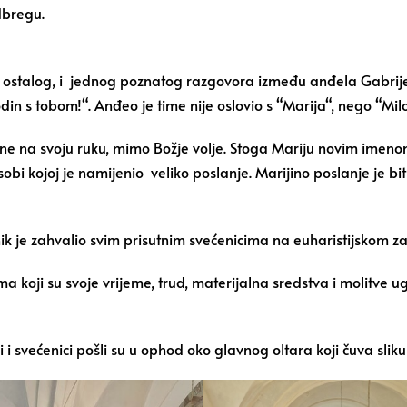
dbregu.
eđu ostalog, i jednog poznatog razgovora između anđela Gabrij
in s tobom!“. Anđeo je time nije oslovio s “Marija“, nego “Milo
ine na svoju ruku, mimo Božje volje. Stoga Mariju novim imen
i kojoj je namijenio veliko poslanje. Marijino poslanje je bi
k je zahvalio svim prisutnim svećenicima na euharistijskom za
ma koji su svoje vrijeme, trud, materijalna sredstva i molitve
 i svećenici pošli su u ophod oko glavnog oltara koji čuva sli