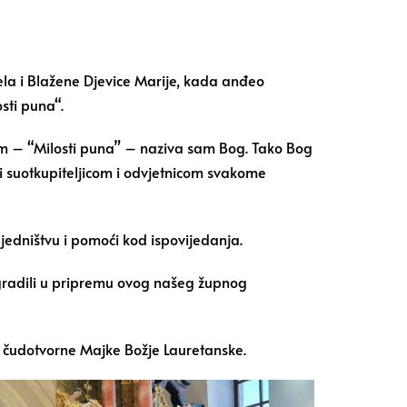
ela i Blažene Djevice Marije, kada anđeo
sti puna“.
om – “Milosti puna” – naziva sam Bog. Tako Bog
ti suotkupiteljicom i odvjetnicom svakome
jedništvu i pomoći kod ispovijedanja.
 ugradili u pripremu ovog našeg župnog
ku čudotvorne Majke Božje Lauretanske.