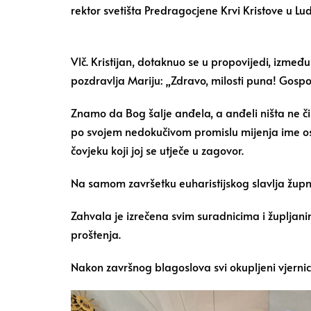
rektor svetišta Predragocjene Krvi Kristove u Lu
Vlč. Kristijan, dotaknuo se u propovijedi, izm
pozdravlja Mariju: „Zdravo, milosti puna! Gospod
Znamo da Bog šalje anđela, a anđeli ništa ne č
po svojem nedokučivom promislu mijenja ime osob
čovjeku koji joj se utječe u zagovor.
Na samom završetku euharistijskog slavlja župni
Zahvala je izrečena svim suradnicima i župljani
proštenja.
Nakon završnog blagoslova svi okupljeni vjernici