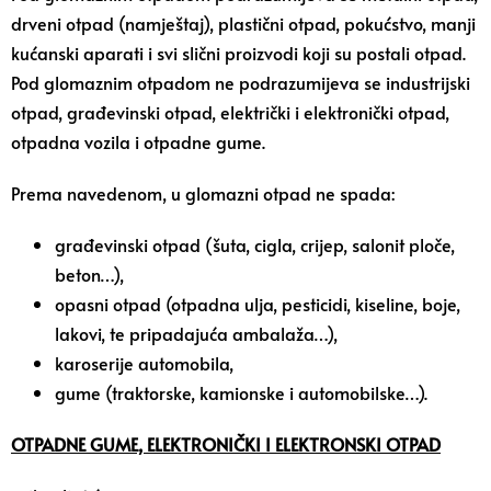
drveni otpad (namještaj), plastični otpad, pokućstvo, manji
kućanski aparati i svi slični proizvodi koji su postali otpad.
Pod glomaznim otpadom ne podrazumijeva se industrijski
otpad, građevinski otpad, električki i elektronički otpad,
otpadna vozila i otpadne gume.
Prema navedenom, u glomazni otpad ne spada:
građevinski otpad (šuta, cigla, crijep, salonit ploče,
beton…),
opasni otpad (otpadna ulja, pesticidi, kiseline, boje,
lakovi, te pripadajuća ambalaža…),
karoserije automobila,
gume (traktorske, kamionske i automobilske…).
OTPADNE GUME, ELEKTRONIČKI I ELEKTRONSKI OTPAD