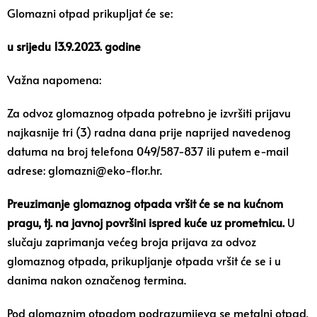
Glomazni otpad prikupljat će se:
u srijedu 13.9.2023. godine
Važna napomena:
Za odvoz glomaznog otpada potrebno je izvršiti prijavu
najkasnije tri (3) radna dana prije naprijed navedenog
datuma na broj telefona 049/587-837 ili putem e-mail
adrese:
glomazni@eko-flor.hr
.
Preuzimanje glomaznog otpada vršit će se na kućnom
pragu, tj. na javnoj površini ispred kuće uz prometnicu.
U
slučaju zaprimanja većeg broja prijava za odvoz
glomaznog otpada, prikupljanje otpada vršit će se i u
danima nakon označenog termina.
Pod glomaznim otpadom podrazumijeva se metalni otpad,