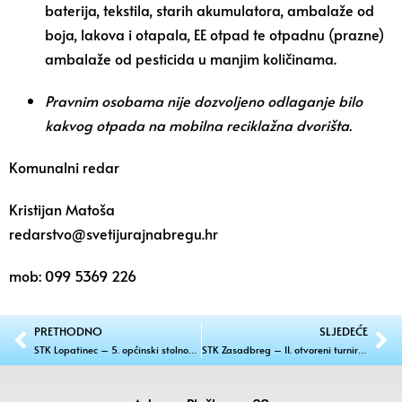
baterija, tekstila, starih akumulatora, ambalaže od
boja, lakova i otapala, EE otpad te otpadnu (prazne)
ambalaže od pesticida u manjim količinama.
Pravnim osobama nije dozvoljeno odlaganje bilo
kakvog otpada na mobilna reciklažna dvorišta.
Komunalni redar
Kristijan Matoša
redarstvo@svetijurajnabregu.hr
mob: 099 5369 226
PRETHODNO
SLJEDEĆE
STK Lopatinec – 5. općinski stolnoteniski turnir
STK Zasadbreg – II. otvoreni turnir za osobe s invaliditetom