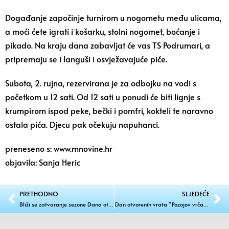
Događanje započinje turnirom u nogometu među ulicama,
a moći ćete igrati i košarku, stolni nogomet, boćanje i
pikado. Na kraju dana zabavljat će vas TS Podrumari, a
pripremaju se i languši i osvježavajuće piće.
Subota, 2. rujna, rezervirana je za odbojku na vodi s
početkom u 12 sati. Od 12 sati u ponudi će biti lignje s
krumpirom ispod peke, bečki i pomfri, kokteli te naravno
ostala pića. Djecu pak očekuju napuhanci.
preneseno s: www.mnovine.hr
objavila: Sanja Heric
PRETHODNO
SLJEDEĆE
Bliži se zatvaranje sezone Dana otvorenih vrata na Matulovu gruntu uz tradiciju i književnost
Dan otvorenih vrata “Pozojov vrčak/Dragon’s garden & “Pozojova hiža/Dragon’s cottage”